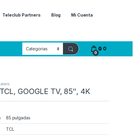
Teleclub Partners
Blog
Mi Cuenta
₲
0
0
aters
TCL, GOOGLE TV, 85″, 4K
a
85 pulgadas
TCL