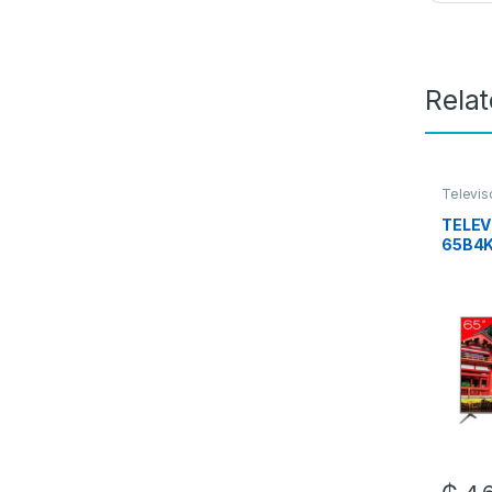
Rela
Televis
TELEV
65B4K
4K