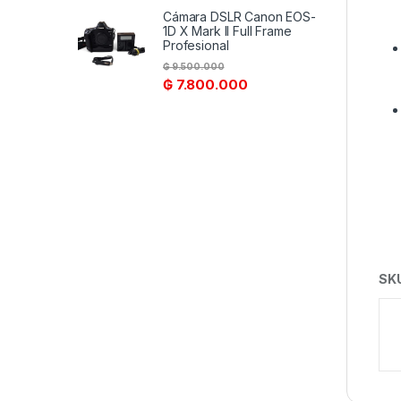
Cámara DSLR Canon EOS-
1D X Mark II Full Frame
Profesional
₲
9.500.000
₲
7.800.000
SK