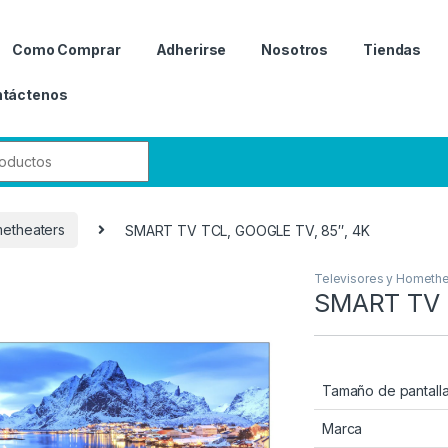
Como Comprar
Adherirse
Nosotros
Tiendas
táctenos
r:
metheaters
SMART TV TCL, GOOGLE TV, 85″, 4K
Televisores y Homethe
🔍
SMART TV 
Tamaño de pantall
Marca