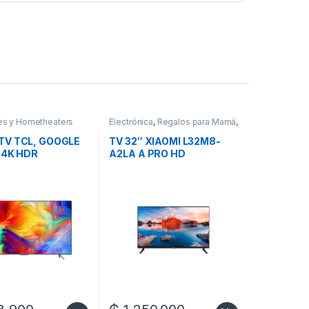
es y Hometheaters
Electrónica
,
Regalos para Mamá
,
Televisores y Hometheaters
TV TCL, GOOGLE
TV 32″ XIAOMI L32M8-
, 4K HDR
A2LA A PRO HD
DIG/SMART/2HDMI/2USB