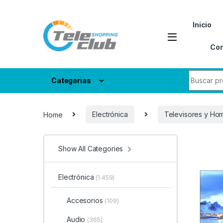
Skip to navigation
Skip to content
Inicio
Con
Search fo
Categorias
Home
Electrónica
Televisores y Ho
Show All Categories
Electrónica
(1.459)
Accesorios
(109)
Audio
(365)