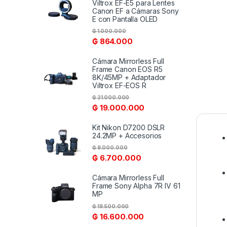
Viltrox EF-E5 para Lentes
Canon EF a Cámaras Sony
E con Pantalla OLED
₲
1.000.000
₲
864.000
Cámara Mirrorless Full
Frame Canon EOS R5
8K/45MP + Adaptador
Viltrox EF-EOS R
₲
21.000.000
₲
19.000.000
Kit Nikon D7200 DSLR
24.2MP + Accesorios
₲
8.000.000
₲
6.700.000
Cámara Mirrorless Full
Frame Sony Alpha 7R IV 61
MP
₲
18.500.000
₲
16.600.000