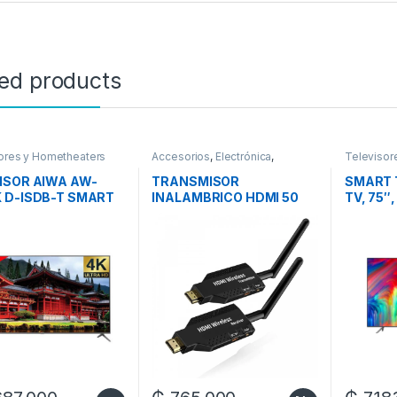
ted products
ores y Hometheaters
Accesorios
,
Electrónica
,
Televisor
Televisores y Hometheaters
,
Video
ISOR AIWA AW-
TRANSMISOR
SMART 
 D-ISDB-T SMART
INALAMBRICO HDMI 50
TV, 75″
MTS 5.8G