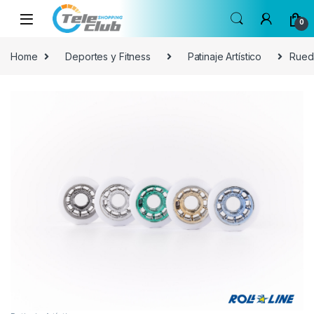
Skip to navigation
Skip to content
0
Home
Deportes y Fitness
Patinaje Artístico
Rueda
🔍