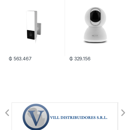
NHC-F410
AHIMPFI4U2
₲
563.467
₲
329.156