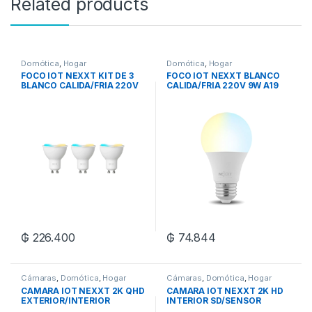
Related products
Domótica
,
Hogar
Domótica
,
Hogar
FOCO IOT NEXXT KIT DE 3
FOCO IOT NEXXT BLANCO
BLANCO CALIDA/FRIA 220V
CALIDA/FRIA 220V 9W A19
4W MR16 GU10 NHB-W320
E26/27 NHB-W120
₲
226.400
₲
74.844
Cámaras
,
Domótica
,
Hogar
Cámaras
,
Domótica
,
Hogar
CAMARA IOT NEXXT 2K QHD
CAMARA IOT NEXXT 2K HD
EXTERIOR/INTERIOR
INTERIOR SD/SENSOR
SENSOR MOVIMIENTO WIFI
MOVIMIENTO/GIRA/RED