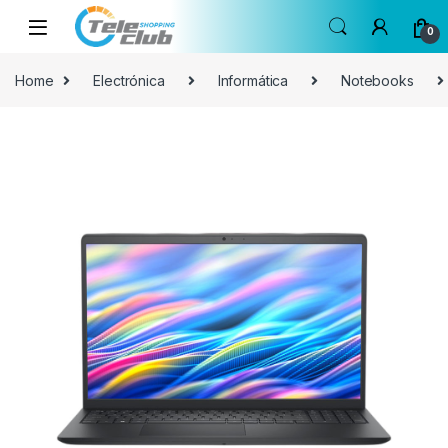
Skip to navigation
Skip to content
0
Home
Electrónica
Informática
Notebooks