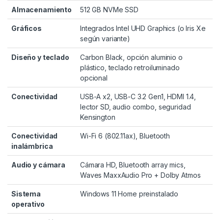
Almacenamiento
512 GB NVMe SSD
Gráficos
Integrados Intel UHD Graphics (o Iris Xe
según variante)
Diseño y teclado
Carbon Black, opción aluminio o
plástico, teclado retroiluminado
opcional
Conectividad
USB-A x2, USB-C 3.2 Gen1, HDMI 1.4,
lector SD, audio combo, seguridad
Kensington
Conectividad
Wi-Fi 6 (802.11ax), Bluetooth
inalámbrica
Audio y cámara
Cámara HD, Bluetooth array mics,
Waves MaxxAudio Pro + Dolby Atmos
Sistema
Windows 11 Home preinstalado
operativo