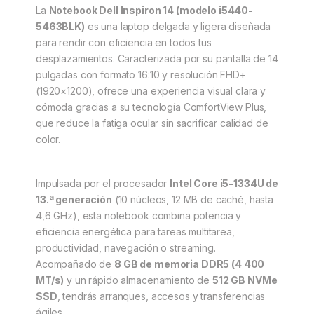
La
Notebook Dell Inspiron 14 (modelo i5440-
5463BLK)
es una laptop delgada y ligera diseñada
para rendir con eficiencia en todos tus
desplazamientos. Caracterizada por su pantalla de 14
pulgadas con formato 16:10 y resolución FHD+
(1920×1200), ofrece una experiencia visual clara y
cómoda gracias a su tecnología ComfortView Plus,
que reduce la fatiga ocular sin sacrificar calidad de
color.
Impulsada por el procesador
Intel Core i5-1334U de
13.ª generación
(10 núcleos, 12 MB de caché, hasta
4,6 GHz), esta notebook combina potencia y
eficiencia energética para tareas multitarea,
productividad, navegación o streaming.
Acompañado de
8 GB de memoria DDR5 (4 400
MT/s)
y un rápido almacenamiento de
512 GB NVMe
SSD
, tendrás arranques, accesos y transferencias
ágiles.