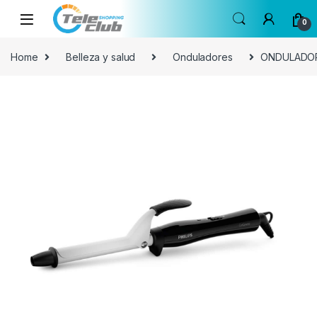
Skip to navigation
Skip to content
0
Home
Belleza y salud
Onduladores
ONDULADOR 