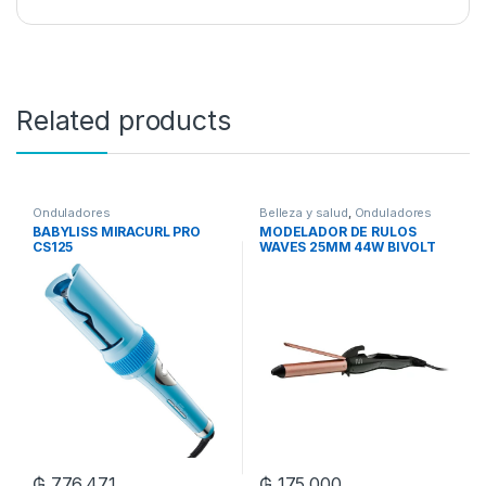
Related products
Onduladores
Belleza y salud
,
Onduladores
BABYLISS MIRACURL PRO
MODELADOR DE RULOS
CS125
WAVES 25MM 44W BIVOLT
EB131
₲
776.471
₲
175.000