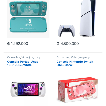
₲
1.592.000
₲
4.800.000
Consolas
,
Videojuegos y
Consolas
,
Videojuegos y
Juguetes
,
Zona Gaming
Juguetes
,
Zona Gaming
Consola Portátil Asus –
Consola Nintendo Switch
16/512GB – White
Lite – Coral