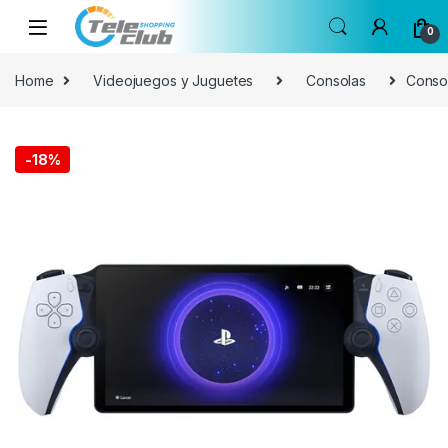
Skip to navigation
Skip to content
0
Home
Videojuegos y Juguetes
Consolas
Consol
-
18%