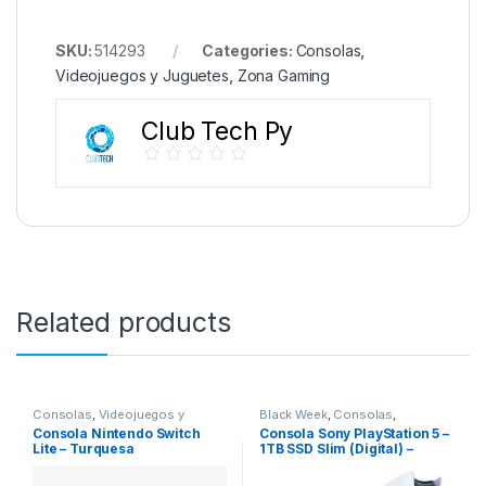
SKU:
514293
Categories:
Consolas
,
Videojuegos y Juguetes
,
Zona Gaming
Club Tech Py
Related products
Consolas
,
Videojuegos y
Black Week
,
Consolas
,
Juguetes
,
Zona Gaming
Videojuegos y Juguetes
,
Zona
Consola Nintendo Switch
Consola Sony PlayStation 5 –
Gaming
Lite – Turquesa
1TB SSD Slim (Digital) –
Blanco/Negro