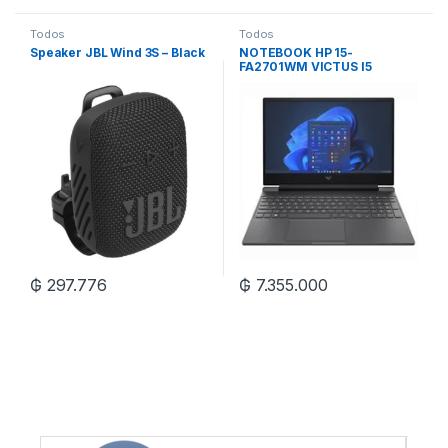
Todos
Todos
Speaker JBL Wind 3S – Black
NOTEBOOK HP 15-
FA2701WM VICTUS I5
13420H/16/512/15.6″
₲
297.776
₲
7.355.000