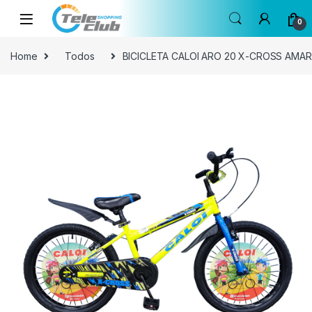
Skip to navigation
Skip to content
0
Home
Todos
BICICLETA CALOI ARO 20 X-CROSS AMAR