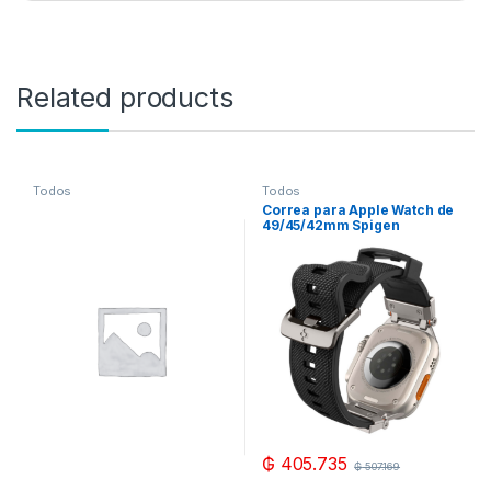
Related products
Todos
Todos
Correa para Apple Watch de
49/45/42mm Spigen
Durapro Armor AMP06065 –
Black
₲
405.735
₲
507.169