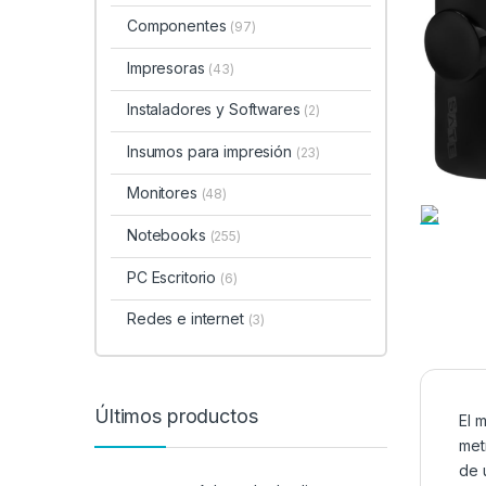
Componentes
(97)
Impresoras
(43)
Instaladores y Softwares
(2)
Insumos para impresión
(23)
Monitores
(48)
Notebooks
(255)
PC Escritorio
(6)
Redes e internet
(3)
Últimos productos
El 
met
de 