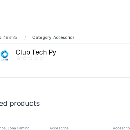
U:
498135
Category:
Accesorios
Club Tech Py
ted products
ios
,
Zona Gaming
Accesorios
Accesori