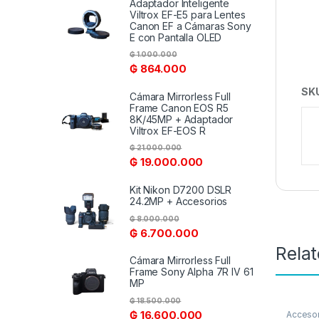
Adaptador Inteligente
Viltrox EF-E5 para Lentes
Canon EF a Cámaras Sony
E con Pantalla OLED
₲
1.000.000
₲
864.000
SK
Cámara Mirrorless Full
Frame Canon EOS R5
8K/45MP + Adaptador
Viltrox EF-EOS R
₲
21.000.000
₲
19.000.000
Kit Nikon D7200 DSLR
24.2MP + Accesorios
₲
8.000.000
₲
6.700.000
Rela
Cámara Mirrorless Full
Frame Sony Alpha 7R IV 61
MP
₲
18.500.000
₲
16.600.000
Accesor