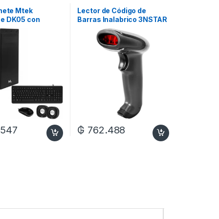
inete Mtek
Lector de Código de
e DK05 con
Barras Inalabrico 3NSTAR
+ Speaker +
SC402BT USB/2.4GHz –
 Español + Mouse
Negro
.547
₲
762.488