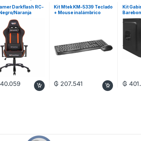
Gamer Darkflash RC-
Kit Mtek KM-5339 Teclado
Kit Gab
 Negro/Naranja
+ Mouse inalámbrico
Barebon
(Portugués) – Negro
Fuente 
Teclado
– Negro
940.059
₲
207.541
₲
401