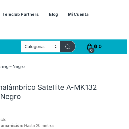
Teleclub Partners
Blog
Mi Cuenta
₲
0
0
tning – Negro
nalámbrico Satellite A-MK132
 Negro
cto
transmisión:
Hasta 20 metros