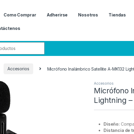
Como Comprar
Adherirse
Nosotros
Tiendas
táctenos
r:
Accesorios
Micrófono Inalámbrico Satellite A-MK132 Ligh
Accesorios
Micrófono I
Lightning –
Diseño:
Compa
Distancia de 