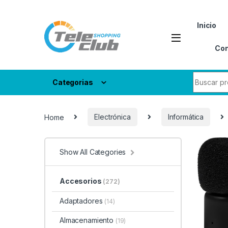
Skip to navigation
Skip to content
Inicio
Con
Search fo
Categorias
Home
Electrónica
Informática
Show All Categories
Accesorios
(272)
Adaptadores
(14)
Almacenamiento
(19)