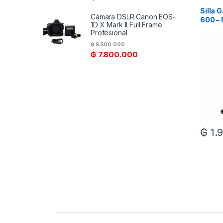
Silla 
Cámara DSLR Canon EOS-
600 –
1D X Mark II Full Frame
Profesional
₲
9.500.000
₲
7.800.000
₲
1.