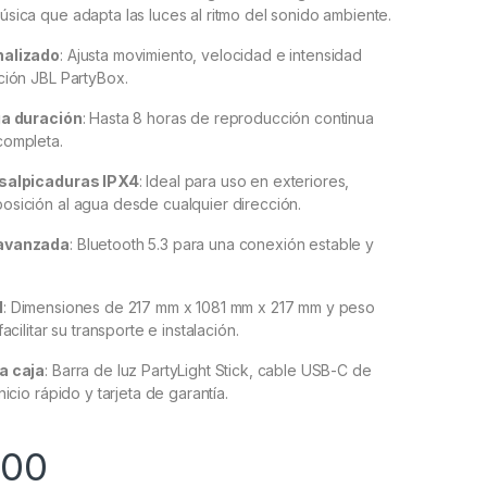
sica que adapta las luces al ritmo del sonido ambiente.​
nalizado
:
Ajusta movimiento, velocidad e intensidad
ción JBL PartyBox.
ga duración
:
Hasta 8 horas de reproducción continua
completa.
 salpicaduras IPX4
:
Ideal para uso en exteriores,
sición al agua desde cualquier dirección.
 avanzada
:
Bluetooth 5.3 para una conexión estable y
l
:
Dimensiones de 217 mm x 1081 mm x 217 mm y peso
acilitar su transporte e instalación.
a caja
:
Barra de luz PartyLight Stick, cable USB-C de
nicio rápido y tarjeta de garantía.
000