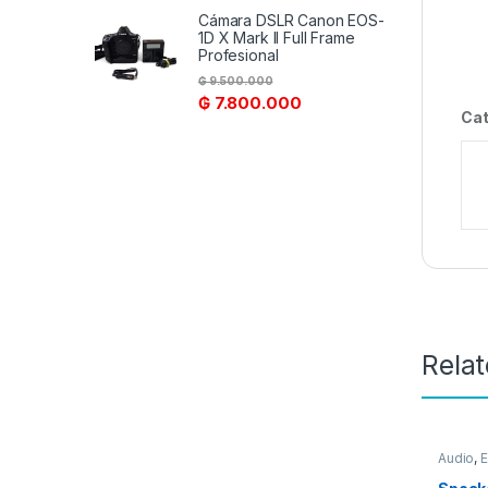
Cámara DSLR Canon EOS-
1D X Mark II Full Frame
Profesional
₲
9.500.000
₲
7.800.000
Cat
Rela
Audio
,
E