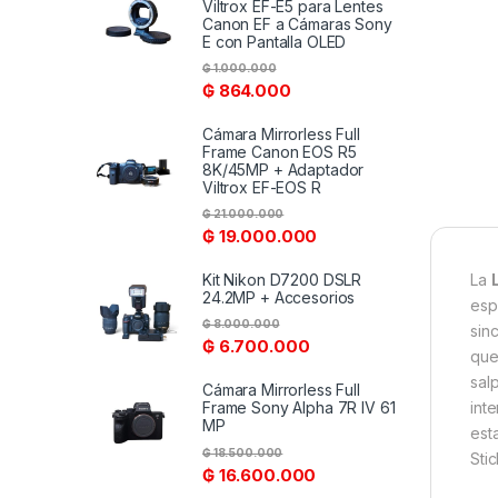
Viltrox EF-E5 para Lentes
Canon EF a Cámaras Sony
E con Pantalla OLED
₲
1.000.000
₲
864.000
Cámara Mirrorless Full
Frame Canon EOS R5
8K/45MP + Adaptador
Viltrox EF-EOS R
₲
21.000.000
₲
19.000.000
La
Kit Nikon D7200 DSLR
24.2MP + Accesorios
esp
₲
8.000.000
sin
₲
6.700.000
que
sal
Cámara Mirrorless Full
int
Frame Sony Alpha 7R IV 61
MP
est
₲
18.500.000
Sti
₲
16.600.000