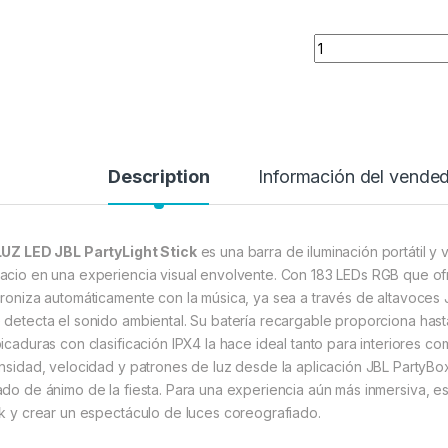
Quantity
Description
Información del vende
LUZ LED JBL PartyLight Stick
es una barra de iluminación portátil y 
acio en una experiencia visual envolvente.
Con 183 LEDs RGB que ofr
croniza automáticamente con la música, ya sea a través de altavoces
 detecta el sonido ambiental.
Su batería recargable proporciona hasta
picaduras con clasificación IPX4 la hace ideal tanto para interiores co
ensidad, velocidad y patrones de luz desde la aplicación JBL PartyBo
ado de ánimo de la fiesta.
Para una experiencia aún más inmersiva, es 
ck y crear un espectáculo de luces coreografiado.