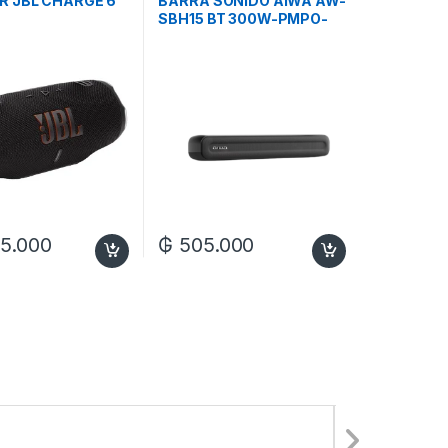
R JBL CHARGE 6
BARRA SONIDO AIWA AW-
SBH15 BT 300W-PMPO-
USB-2.0CH
5.000
₲
505.000