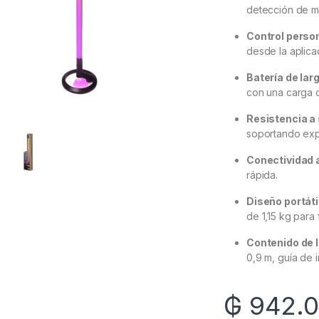
detección de mú
Control perso
desde la aplica
Batería de lar
con una carga 
Resistencia a
soportando expo
Conectividad
rápida.
Diseño portáti
de 1,15 kg para f
Contenido de l
0,9 m, guía de i
₲
942.