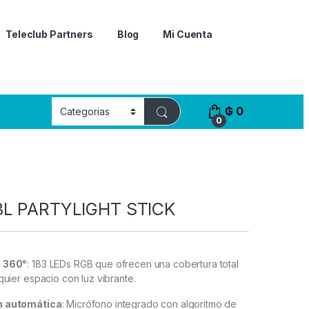
Teleclub Partners
Blog
Mi Cuenta
₲
0
0
a
BL PARTYLIGHT STICK
e 360°
: 183 LEDs RGB que ofrecen una cobertura total
quier espacio con luz vibrante.​
n automática
: Micrófono integrado con algoritmo de