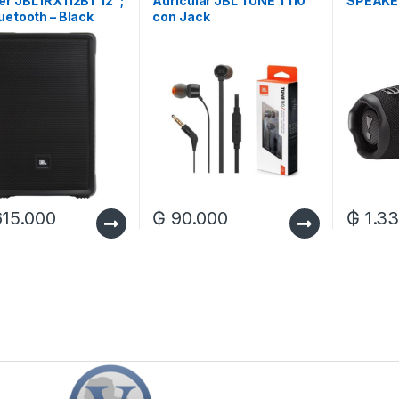
r JBL IRX112BT 12″;
Auricular JBL TUNE T110
SPEAKE
uetooth – Black
con Jack
3.5mm/Micrófono – Black
615.000
₲
90.000
₲
1.33