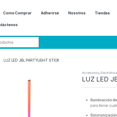
Como Comprar
Adherirse
Nosotros
Tiendas
táctenos
r:
LUZ LED JBL PARTYLIGHT STICK
Accesorios
,
Electrónic
LUZ LED J
Iluminación d
para llenar cual
Sincronizació