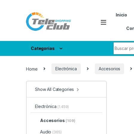
Skip to navigation
Skip to content
Inicio
Con
Search fo
Categorias
Home
Electrónica
Accesorios
Show All Categories
Electrónica
(1.459)
Accesorios
(109)
Audio
(365)