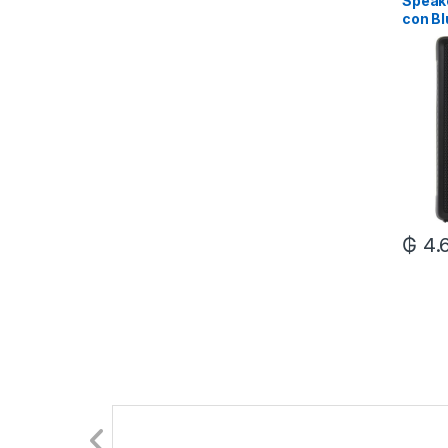
Speake
con Bl
₲
4.