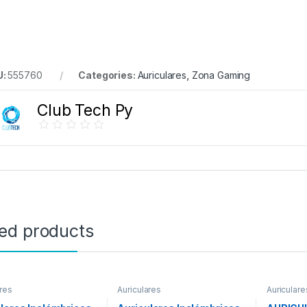
U:
555760
Categories:
Auriculares
,
Zona Gaming
Club Tech Py
ted products
ares
Auriculares
Auriculare