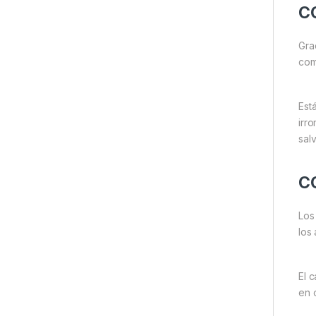
C
Gra
com
Está
irr
sal
C
Los
los
El 
en 