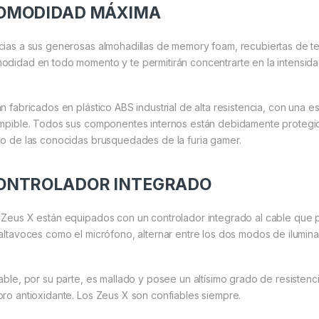
OMODIDAD MÁXIMA
cias a sus generosas almohadillas de memory foam, recubiertas de tela
odidad en todo momento y te permitirán concentrarte en la intensidad
n fabricados en plástico ABS industrial de alta resistencia, con una es
ompible. Todos sus componentes internos están debidamente protegi
vo de las conocidas brusquedades de la furia gamer.
ONTROLADOR INTEGRADO
 Zeus X están equipados con un controlador integrado al cable que p
 altavoces como el micrófono, alternar entre los dos modos de iluminac
cable, por su parte, es mallado y posee un altísimo grado de resisten
oro antioxidante. Los Zeus X son confiables siempre.