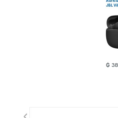
Auricu
JBL V
Bluet
– Blac
₲
38