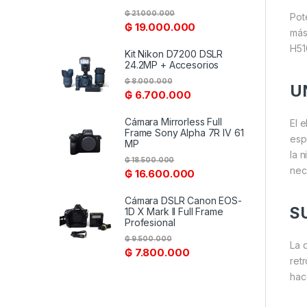
₲
21.000.000
Pot
₲
19.000.000
más
H51
Kit Nikon D7200 DSLR
24.2MP + Accesorios
₲
8.000.000
U
₲
6.700.000
Cámara Mirrorless Full
El 
Frame Sony Alpha 7R IV 61
esp
MP
la 
₲
18.500.000
nec
₲
16.600.000
Cámara DSLR Canon EOS-
S
1D X Mark II Full Frame
Profesional
₲
9.500.000
La 
₲
7.800.000
ret
hac