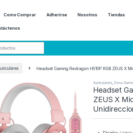
Como Comprar
Adherirse
Nosotros
Tiendas
táctenos
r:
uriculares
Headset Gaming Redragon H510P RGB ZEUS X Mic
Auriculares
,
Zona Gami
Headset G
ZEUS X Mic
Unidirecci
Diseño:
Ligero