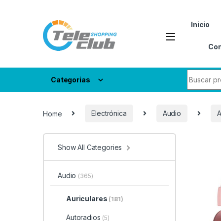
Skip to navigation
Skip to content
Inicio
Con
Search fo
Categorias
Home
Electrónica
Audio
A
Show All Categories
Audio
(365)
Auriculares
(181)
Autoradios
(5)