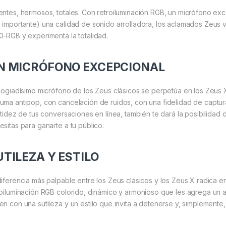
entes, hermosos, totales. Con retroiluminación RGB, un micrófono exc
 importante) una calidad de sonido arrolladora, los aclamados Zeus
0-RGB y experimenta la totalidad.
N MICRÓFONO EXCEPCIONAL
elogiadísimo micrófono de los Zeus clásicos se perpetúa en los Zeus X
uma antipop, con cancelación de ruidos, con una fidelidad de captur
nitidez de tus conversaciones en línea, también te dará la posibilidad 
esitas para ganarte a tu público.
UTILEZA Y ESTILO
diferencia más palpable entre los Zeus clásicos y los Zeus X radica 
roiluminación RGB colorido, dinámico y armonioso que les agrega un at
en con una sutileza y un estilo que invita a detenerse y, simplemente,