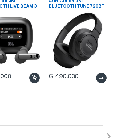
LAR JBL
AURICULAR JBL
OTH LIVE BEAM 3
BLUETOOTH TUNE 720BT
.000
₲
490.000