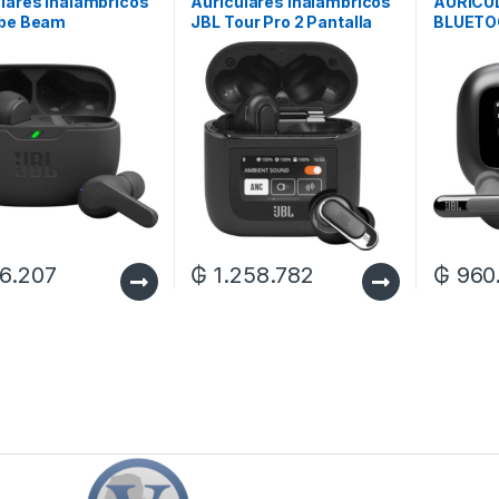
lares Inalámbricos
Auriculares Inalámbricos
AURICU
ibe Beam
JBL Tour Pro 2 Pantalla
BLUETO
ooth/Micrófono/IP54
1.4″ ANC/IPX5 – Black
TWS
k
6.207
₲
1.258.782
₲
960