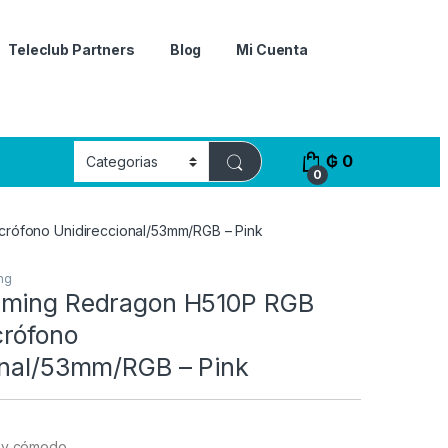
Teleclub Partners
Blog
Mi Cuenta
₲
0
0
rófono Unidireccional/53mm/RGB – Pink
ng
aming Redragon H510P RGB
rófono
onal/53mm/RGB – Pink
 y cómodo