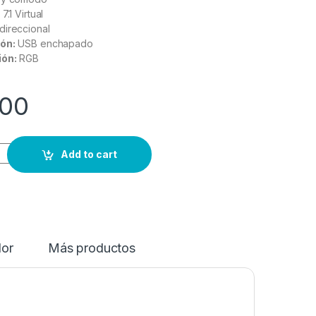
7.1 Virtual
direccional
ón:
USB enchapado
ión:
RGB
00
Add to cart
dor
Más productos