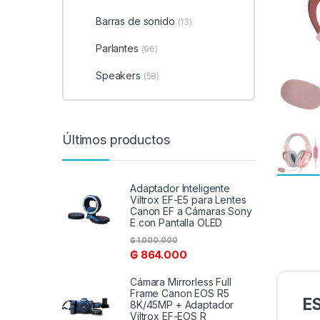
Barras de sonido
(13)
Parlantes
(96)
Speakers
(58)
Últimos productos
Adaptador Inteligente
Viltrox EF-E5 para Lentes
Canon EF a Cámaras Sony
E con Pantalla OLED
₲
1.000.000
₲
864.000
Cámara Mirrorless Full
Frame Canon EOS R5
E
8K/45MP + Adaptador
Viltrox EF-EOS R