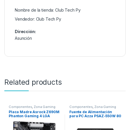
Nombre de la tienda:
Club Tech Py
Vendedor:
Club Tech Py
Dirección:
Asunción
Related products
Componentes
,
Zona Gaming
Componentes
,
Zona Gaming
Placa Madre Asrock Z690M
Fuente de Alimentación
Phanton Gaming 4 LGA
para PC Azza PSAZ-550W 80
1700/HDMI/M.2/MATX/
Plus Bronze/550W/Bivolt –
DDR4
Negro