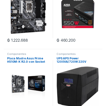
₲
1.222.688
₲
460.200
Componentes
Componentes
Placa Madre Asus Prime
UPS APS Power
H510M-K R2.0 con Socket
1200VA/720W 220V
LGA 1200/microATX – Hasta
50/60Hz – Negro
2 DDR4