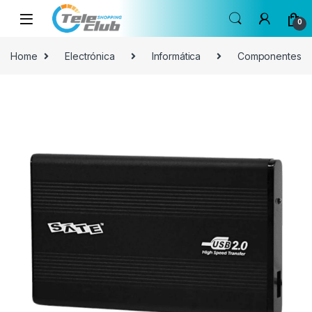
Skip to navigation
Skip to content
0
Home
Electrónica
Informática
Componentes