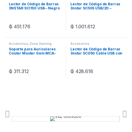
Lector de Código de Barras
Lector de Código de Barras
3NSTAR SCI150 USB – Negro
3nstar SC505 USB/2D –
Negro
₲
451.176
₲
1.001.612
Accesorios
,
Zona Gaming
Accesorios
Soporte para Auriculares
Lector de Código de Barras
Cooler Master Gem MCA-
3nstar SC050 Cable USB con
U000R-KPHK00 –
Base – Negro
Black/White
₲
311.312
₲
428.618