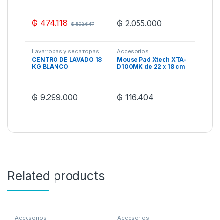
Lavander/Green/Teal
Blue
₲
474.118
₲
2.055.000
₲
592.647
Lavarropas y secarropas
Accesorios
CENTRO DE LAVADO 18
Mouse Pad Xtech XTA-
KG BLANCO
D100MK de 22 x 18 cm
– Mickey Mouse
₲
9.299.000
₲
116.404
Related products
Accesorios
Accesorios