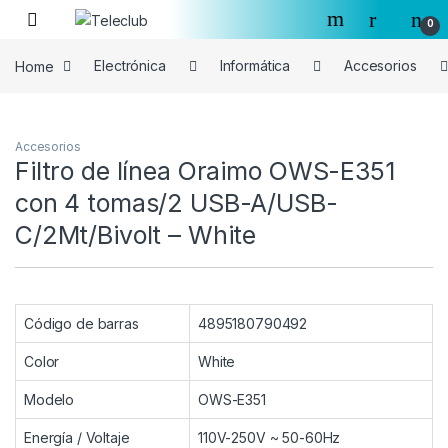
Skip to navigation
Skip to content
0
Home
Electrónica
Informática
Accesorios
Accesorios
Filtro de línea Oraimo OWS-E351
con 4 tomas/2 USB-A/USB-
C/2Mt/Bivolt – White
Código de barras
4895180790492
Color
White
Modelo
OWS-E351
Energía / Voltaje
110V-250V ~ 50-60Hz