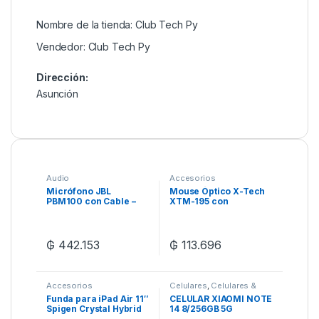
Nombre de la tienda:
Club Tech Py
Vendedor:
Club Tech Py
Dirección:
Asunción
Audio
Accesorios
Micrófono JBL
Mouse Óptico X-Tech
PBM100 con Cable –
XTM-195 con
Black
1000DPI/Iluminación
LED/USB – Negro
₲
442.153
₲
113.696
Accesorios
Celulares
,
Celulares &
Tablets
,
Xiaomi
Funda para iPad Air 11″
CELULAR XIAOMI NOTE
Spigen Crystal Hybrid
14 8/256GB 5G
Pro ACS05285 –