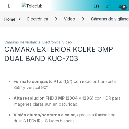
Skip to navigation
Skip to content
0
Home
Electrónica
Video
Cámaras de vigilanc
Cámaras de vigilancia
,
Electrónica
,
Video
CAMARA EXTERIOR KOLKE 3MP
DUAL BAND KUC-703
Formato compacto PTZ
(1,5″) con rotación horizontal
355° y vertical 90°
Alta resolución FHD 3 MP (2304 × 1296)
con HDR para
imágenes claras aun en oscuridad
Visión diurna/nocturna a color
, gracias a iluminación
dual: 8 LEDs IR + 8 luces blancas