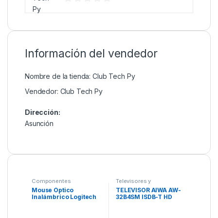
Información del vendedor
Nombre de la tienda:
Club Tech Py
Vendedor:
Club Tech Py
Dirección:
Asunción
Componentes
Televisores y
Hometheaters
Mouse Óptico
TELEVISOR AIWA AW-
Inalámbrico Logitech
32B4SM ISDB-T HD
M187 con 1000DPI –
ANDROID SMART TV
Teal/Blanco