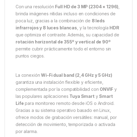
Con una resolución
Full HD de 3 MP (2304 × 1296)
,
brinda imágenes nítidas incluso en condiciones de
poca luz, gracias a la combinación de
8 leds
infrarrojos y 8 luces blancas
, y la tecnología
HDR
que optimiza el contraste. Además, su capacidad de
rotación horizontal de 355º y vertical de 90º
permite cubrir prácticamente todo el entorno sin
puntos ciegos.
La conexión
Wi-Fi dual band (2,4 GHz y 5 GHz)
garantiza una instalación flexible y eficiente,
complementada por la compatibilidad con
ONVIF
y
las populares aplicaciones
Tuya Smart
y
Smart
Life
para monitoreo remoto desde iOS o Android.
Gracias a su sistema operativo basado en Linux,
ofrece modos de grabación versátiles: manual, por
detección de movimiento, temporizada o activada
por alarma.