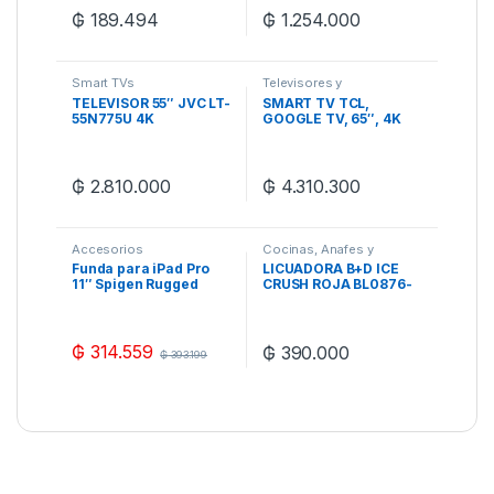
₲
189.494
₲
1.254.000
Smart TVs
Televisores y
Hometheaters
TELEVISOR 55″ JVC LT-
SMART TV TCL,
55N775U 4K
GOOGLE TV, 65″, 4K
UHD/HDR/OPT/SMART/
UHD
3HDMI/2USB/RED/AND
14
₲
2.810.000
₲
4.310.300
Accesorios
Cocinas, Anafes y
Hornos
,
Funda para iPad Pro
LICUADORA B+D ICE
Electrodomesticos
11″ Spigen Rugged
CRUSH ROJA BL0876-
Armor- Gunmetal
1RDCL
₲
314.559
₲
390.000
₲
393.199