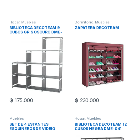
Hogar
,
Muebles
Dormitorio
,
Muebles
BIBLIOTECA DECOTEAM 9
ZAPATERA DECOTEAM
CUBOS GRIS OSCURO DME-
042
₲
175.000
₲
230.000
Muebles
Hogar
,
Muebles
SET DE 4 ESTANTES
BIBLIOTECA DECOTEAM 12
ESQUINEROS DE VIDRIO
CUBOS NEGRA DME-041
DECOTEAM DBE-040