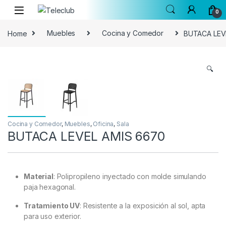
Skip to navigation
Skip to content
0
Home
Muebles
Cocina y Comedor
BUTACA LEV
🔍
Cocina y Comedor
,
Muebles
,
Oficina
,
Sala
BUTACA LEVEL AMIS 6670
Material
: Polipropileno inyectado con molde simulando
paja hexagonal.
Tratamiento UV
: Resistente a la exposición al sol, apta
para uso exterior.