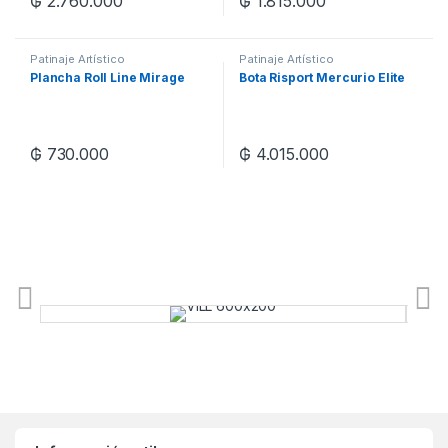
₲
2.760.000
₲
1.815.000
Patinaje Artístico
Patinaje Artístico
Plancha Roll Line Mirage
Bota Risport Mercurio Elite
₲
730.000
₲
4.015.000