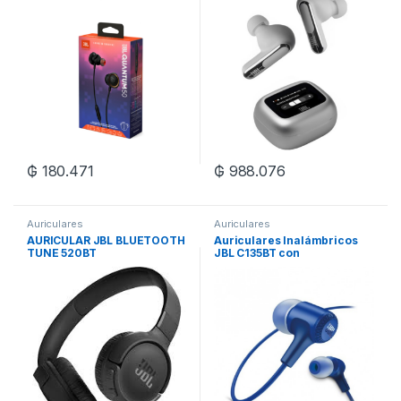
₲
180.471
₲
988.076
Auriculares
Auriculares
AURICULAR JBL BLUETOOTH
Auriculares Inalámbricos
TUNE 520BT
JBL C135BT con
Bluetooth/Micrófono – Blue