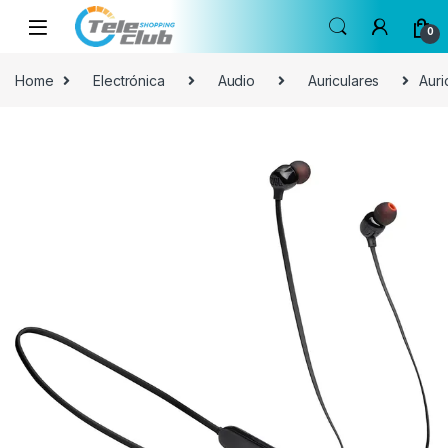
Skip to navigation
Skip to content
0
Home
Electrónica
Audio
Auriculares
Auri