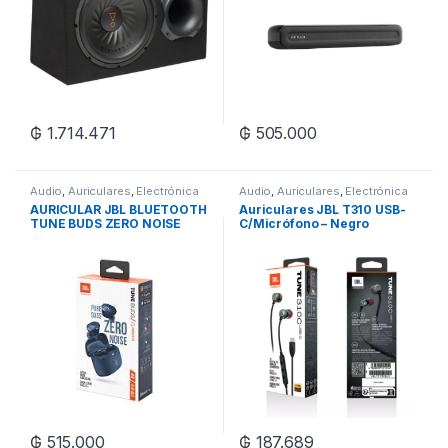
₲
1.714.471
₲
505.000
Audio
,
Auriculares
,
Electrónica
Audio
,
Auriculares
,
Electrónica
AURICULAR JBL BLUETOOTH
Auriculares JBL T310 USB-
TUNE BUDS ZERO NOISE
C/Micrófono – Negro
₲
515.000
₲
187.689