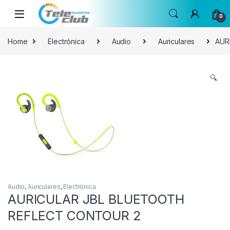
Skip to navigation
Skip to content
0
Home
Electrónica
Audio
Auriculares
AUR
🔍
Audio
,
Auriculares
,
Electrónica
AURICULAR JBL BLUETOOTH
REFLECT CONTOUR 2