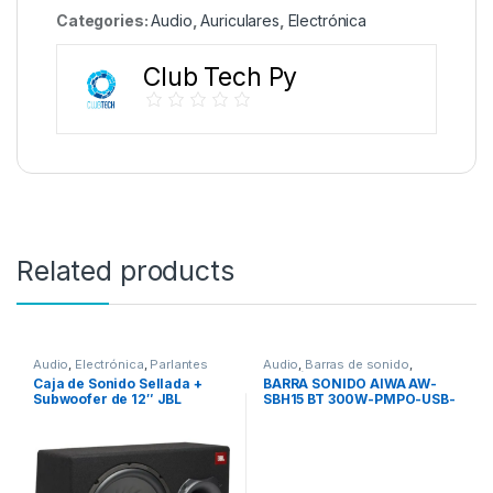
Categories:
Audio
,
Auriculares
,
Electrónica
Club Tech Py
Related products
Audio
,
Electrónica
,
Parlantes
Audio
,
Barras de sonido
,
Electrónica
Caja de Sonido Sellada +
BARRA SONIDO AIWA AW-
Subwoofer de 12″ JBL
SBH15 BT 300W-PMPO-USB-
BassPro 12 con 450W/30cm
2.0CH
– Negro