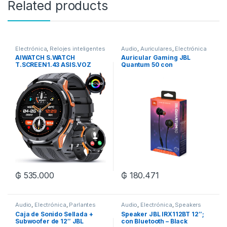
Related products
Electrónica
,
Relojes inteligentes
Audio
,
Auriculares
,
Electrónica
AIWATCH S.WATCH
Auricular Gaming JBL
T.SCREEN1.43 ASIS.VOZ
Quantum 50 con
W/PRF
Micrófono/Twistlock – Black
₲
535.000
₲
180.471
Audio
,
Electrónica
,
Parlantes
Audio
,
Electrónica
,
Speakers
Caja de Sonido Sellada +
Speaker JBL IRX112BT 12″;
Subwoofer de 12″ JBL
con Bluetooth – Black