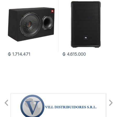
BassPro 12 con 450W/30cm
– Negro
₲
1.714.471
₲
4.615.000