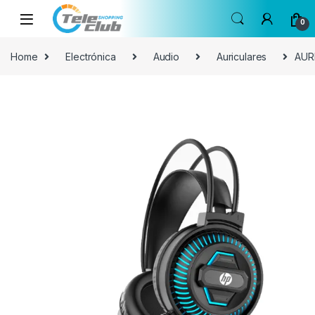
Skip to navigation
Skip to content
0
Home
Electrónica
Audio
Auriculares
AUR