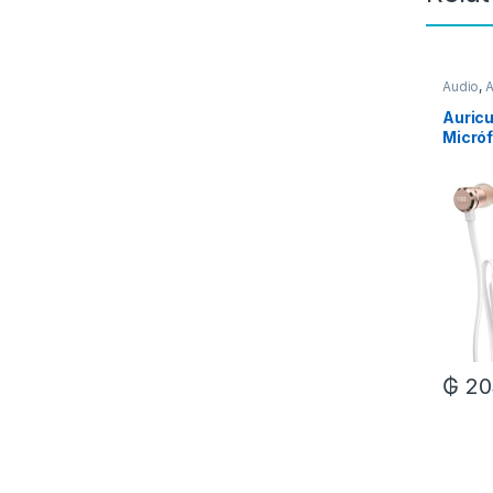
Audio
,
A
Auricu
Micróf
Rose 
₲
20