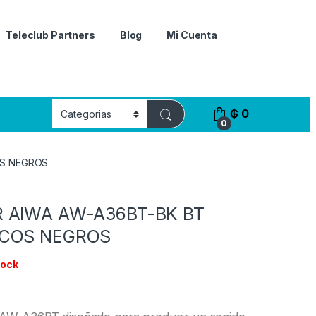
Teleclub Partners
Blog
Mi Cuenta
₲
0
0
OS NEGROS
 AIWA AW-A36BT-BK BT
ICOS NEGROS
tock