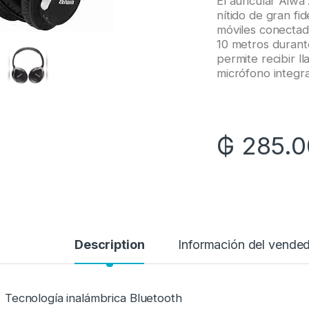
El auricular Aiw
nítido de gran fi
móviles conectado
10 metros duran
permite recibir l
micrófono integr
₲
285.0
Description
Información del vende
Tecnología inalámbrica Bluetooth