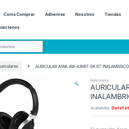
Como Comprar
Adherirse
Nosotros
Tiendas
táctenos
r:
uriculares
AURICULAR AIWA AW-A36BT-BK BT INALAMBRIC
Auriculares
AURICULAR
INALAMBR
Availability:
Out of s