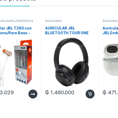
uriculares
,
Electrónica
Auriculares
Auriculare
lar JBL T290 con
AURICULAR JBL
Auricul
ono/Pure Bass –
BLUETOOTH TOUR ONE
JBL End
Gold
M2
con
Bluetoo
– White
3.029
₲
1.480.000
₲
471