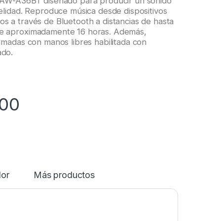
a AW-A36BT diseñado para producir un sonido
delidad. Reproduce música desde dispositivos
s a través de Bluetooth a distancias de hasta
te aproximadamente 16 horas. Además,
lamadas con manos libres habilitada con
ado.
00
dor
Más productos