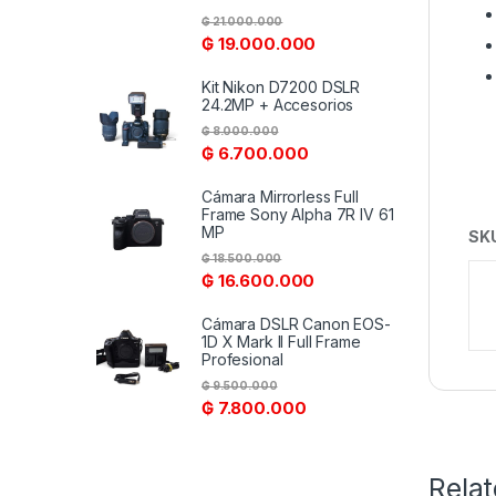
₲
21.000.000
₲
19.000.000
Kit Nikon D7200 DSLR
24.2MP + Accesorios
₲
8.000.000
₲
6.700.000
Cámara Mirrorless Full
Frame Sony Alpha 7R IV 61
MP
SK
₲
18.500.000
₲
16.600.000
Cámara DSLR Canon EOS-
1D X Mark II Full Frame
Profesional
₲
9.500.000
₲
7.800.000
Rela