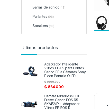
Barras de sonido
(13)
Parlantes
(96)
Speakers
(58)
Últimos productos
Adaptador Inteligente
Viltrox EF-E5 para Lentes
Canon EF a Cámaras Sony
E con Pantalla OLED
₲
1.000.000
₲
864.000
Cámara Mirrorless Full
Frame Canon EOS R5
8K/45MP + Adaptador
Viltrox EF-EOS R