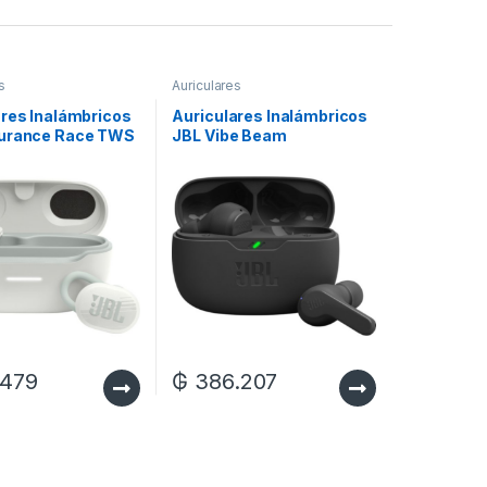
s
Auriculares
ares Inalámbricos
Auriculares Inalámbricos
urance Race TWS
JBL Vibe Beam
Bluetooth/Micrófono/IP54
th/Micrófono/IP67
– Black
.479
₲
386.207