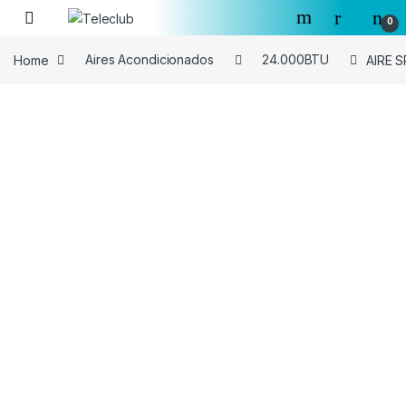
Skip to navigation
Skip to content
0
Home
Aires Acondicionados
24.000BTU
AIRE S