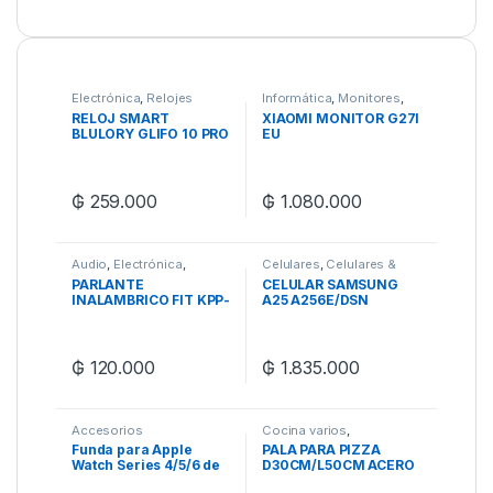
Electrónica
,
Relojes
Informática
,
Monitores
,
inteligentes
Zona Gaming
RELOJ SMART
XIAOMI MONITOR G27I
BLULORY GLIFO 10 PRO
EU
₲
259.000
₲
1.080.000
Audio
,
Electrónica
,
Celulares
,
Celulares &
Parlantes
Tablets
,
Samsung
PARLANTE
CELULAR SAMSUNG
INALAMBRICO FIT KPP-
A25 A256E/DSN
437
6/128GB 5G
₲
120.000
₲
1.835.000
Accesorios
Cocina varios
,
Electrodomesticos
Funda para Apple
PALA PARA PIZZA
Watch Series 4/5/6 de
D30CM/L50CM ACERO
45mm Spigen
MANGO MADERA