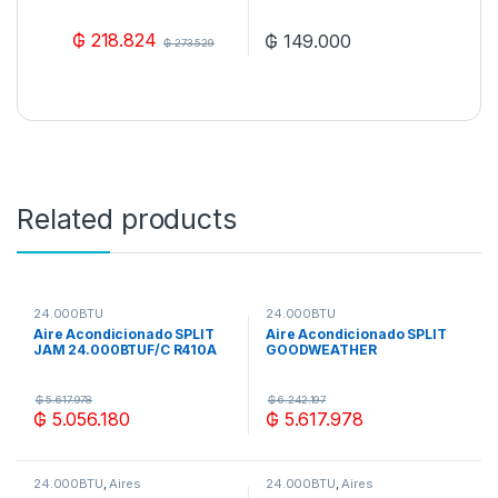
ACS04611 – Crystal
Clear
₲
218.824
₲
149.000
₲
273.529
Related products
24.000BTU
24.000BTU
Aire Acondicionado SPLIT
Aire Acondicionado SPLIT
JAM 24.000BTUF/C R410A
GOODWEATHER
ECO + KIT DE INSTALACION
24.000BTUF/C R410A ECO +
KIT DE INSTALACION
₲
5.617.978
₲
6.242.197
₲
5.056.180
₲
5.617.978
24.000BTU
,
Aires
24.000BTU
,
Aires
Acondicionados
Acondicionados