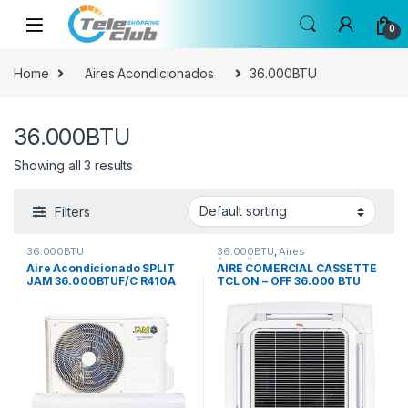
Skip to navigation
Skip to content
0
Home
Aires Acondicionados
36.000BTU
36.000BTU
Showing all 3 results
Filters
36.000BTU
36.000BTU
,
Aires
Acondicionados
Aire Acondicionado SPLIT
AIRE COMERCIAL CASSETTE
JAM 36.000BTUF/C R410A
TCL ON – OFF 36.000 BTU
ECO + KIT DE INSTALACION