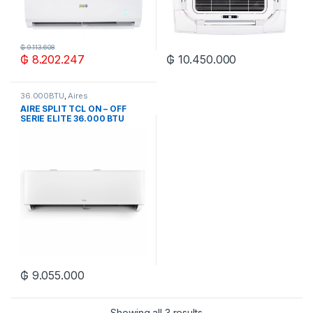
₲
9.113.608
₲
8.202.247
₲
10.450.000
36.000BTU
,
Aires
Acondicionados
AIRE SPLIT TCL ON – OFF
SERIE ELITE 36.000 BTU
MONOF
₲
9.055.000
Showing all 3 results