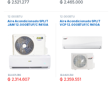
₲
2.521.277
₲
2.465.000
12.000BTU
12.000BTU
Aire Acondicionado SPLIT
Aire Acondicionado SPLIT
JAM 12.000BTUF/C R410A
VCP 12.000BTUF/C R410A
ECO + KIT DE INSTALACION
ECO + KIT DE INSTALACION
₲
2.571.785
₲
2.621.723
₲
2.314.607
₲
2.359.551