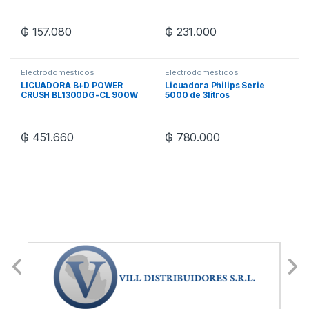
₲
157.080
₲
231.000
Electrodomesticos
Electrodomesticos
LICUADORA B+D POWER
Licuadora Philips Serie
CRUSH BL1300DG-CL 900W
5000 de 3litros
₲
451.660
₲
780.000