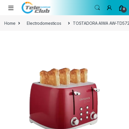
Skip to navigation
Skip to content
0
Home
Electrodomesticos
TOSTADORA AIWA AW-TD572