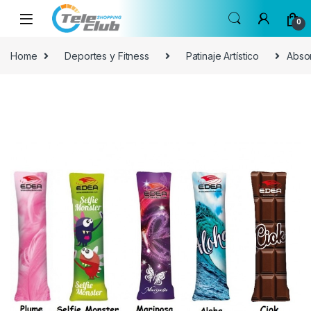
Skip to navigation
Skip to content
0
Home
Deportes y Fitness
Patinaje Artístico
Abso