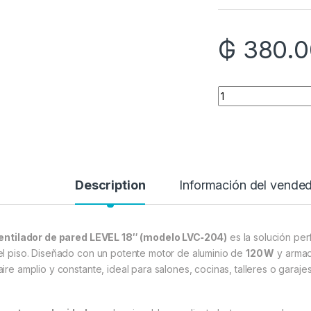
₲
380.0
Quantity
Description
Información del vende
entilador de pared LEVEL 18″ (modelo LVC‑204)
es la solución per
el piso. Diseñado con un potente motor de aluminio de
120 W
y arma
aire amplio y constante, ideal para salones, cocinas, talleres o garaje