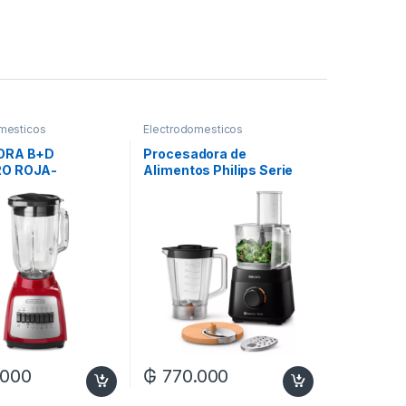
mesticos
Electrodomesticos
ORA B+D
Procesadora de
O ROJA-
Alimentos Philips Serie
SA BLBD210GR-
3000
W
.000
₲
770.000