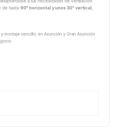
adaptándose a tus necesidades de ventilación.
e de hasta
90° horizontal y unos 30° vertical
,
nte y montaje sencillo; en Asunción y Gran Asunción
negocio
.