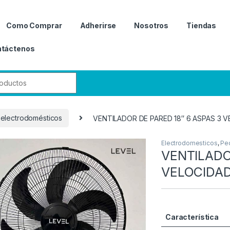
Como Comprar
Adherirse
Nosotros
Tiendas
táctenos
r:
electrodomésticos
VENTILADOR DE PARED 18″ 6 ASPAS 3 
Electrodomesticos
,
Pe
VENTILADO
VELOCIDAD
Característica