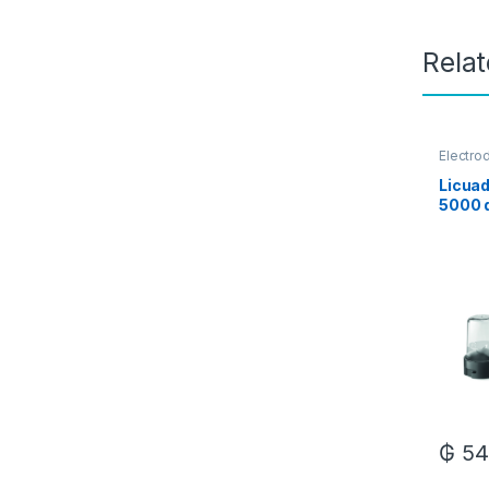
Rela
Electro
Licuad
5000 d
₲
54