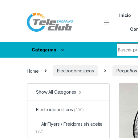
Skip to navigation
Skip to content
Inicio
Con
Search fo
Categorias
Home
Electrodomesticos
Pequeños 
Show All Categories
Electrodomesticos
(399)
Air Flyers / Freidoras sin aceite
(37)