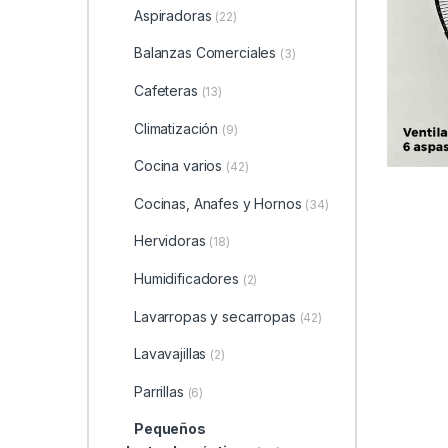
Aspiradoras
(22)
Balanzas Comerciales
(3)
Cafeteras
(13)
Climatización
(9)
Cocina varios
(42)
Cocinas, Anafes y Hornos
(34)
Hervidoras
(18)
Humidificadores
(2)
Lavarropas y secarropas
(42)
Lavavajillas
(2)
Parrillas
(6)
Pequeños