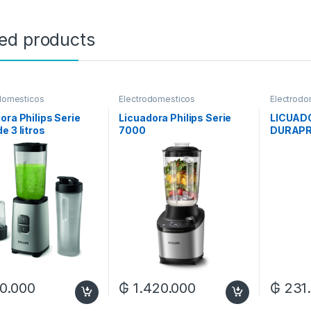
ted products
domesticos
Electrodomesticos
Electrodo
ora Philips Serie
Licuadora Philips Serie
LICUAD
e 3 litros
7000
DURAPR
TURQUE
CL 550
0.000
₲
1.420.000
₲
231