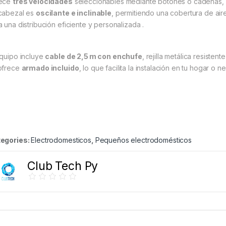
rece
tres velocidades
seleccionables mediante botones o cadenas, 
cabezal es
oscilante e inclinable
, permitiendo una cobertura de air
a una distribución eficiente y personalizada
.
equipo incluye
cable de 2,5 m con enchufe
, rejilla metálica resiste
ofrece
armado incluido
, lo que facilita la instalación en tu hogar o 
egories:
Electrodomesticos
,
Pequeños electrodomésticos
Club Tech Py