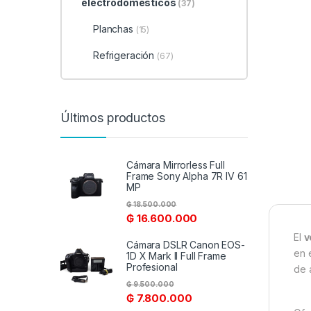
electrodomésticos
(37)
Planchas
(15)
Refrigeración
(67)
Últimos productos
Cámara Mirrorless Full
Frame Sony Alpha 7R IV 61
MP
₲
18.500.000
₲
16.600.000
El
v
Cámara DSLR Canon EOS-
en 
1D X Mark II Full Frame
Profesional
de 
₲
9.500.000
₲
7.800.000