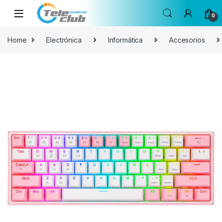
Skip to navigation
Skip to content
0
Home
Electrónica
Informática
Accesorios