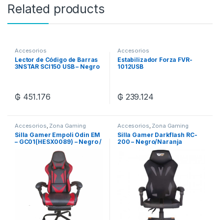
Related products
Accesorios
Accesorios
Lector de Código de Barras
Estabilizador Forza FVR-
3NSTAR SCI150 USB – Negro
1012USB
1000VA/500W/220V –
Negro
₲
451.176
₲
239.124
Accesorios
,
Zona Gaming
Accesorios
,
Zona Gaming
Silla Gamer Empoli Odin EM
Silla Gamer Darkflash RC-
– GC01(HESX0089) – Negro /
200 – Negro/Naranja
Rojo