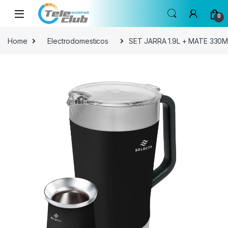
Skip to navigation
Skip to content
0
Home
Electrodomesticos
SET JARRA 1.9L + MATE 330M