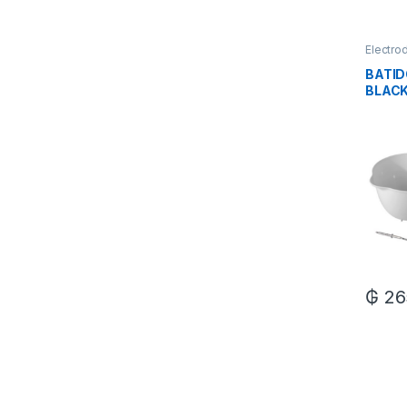
Electro
BATI
BLAC
CL BO
5VEL 
₲
26