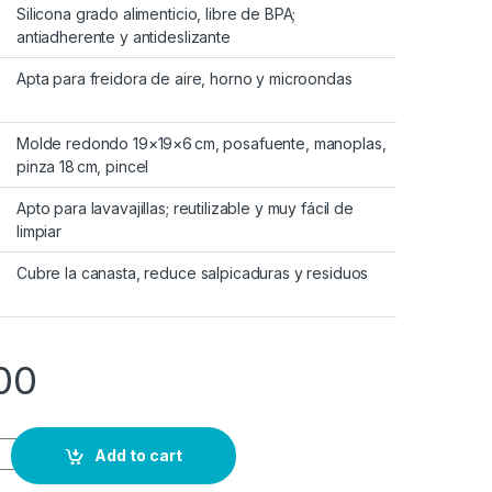
Silicona grado alimenticio, libre de BPA;
antiadherente y antideslizante
Apta para freidora de aire, horno y microondas
Molde redondo 19×19×6 cm, posafuente, manoplas,
pinza 18 cm, pincel
Apto para lavavajillas; reutilizable y muy fácil de
limpiar
Cubre la canasta, reduce salpicaduras y residuos
00
Add to cart