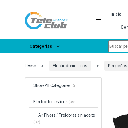
Skip to navigation
Skip to content
Inicio
Con
Search fo
Categorias
Home
Electrodomesticos
Pequeños 
Show All Categories
Electrodomesticos
(399)
Air Flyers / Freidoras sin aceite
(37)