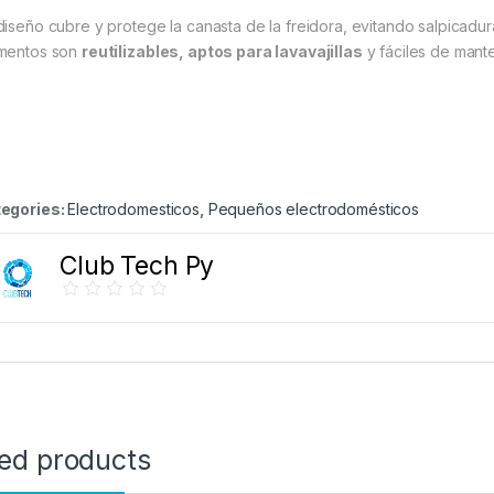
diseño cubre y protege la canasta de la freidora, evitando salpicadura
mentos son
reutilizables, aptos para lavavajillas
y fáciles de mant
egories:
Electrodomesticos
,
Pequeños electrodomésticos
Club Tech Py
ted products