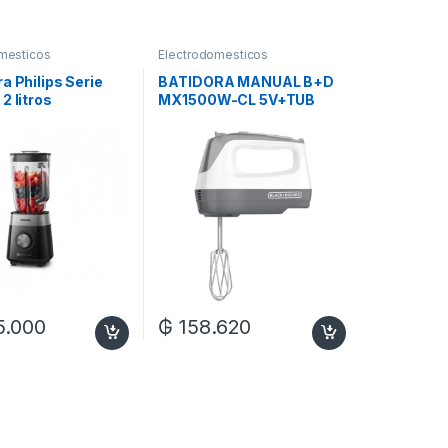
mesticos
Electrodomesticos
a Philips Serie
BATIDORA MANUAL B+D
2 litros
MX1500W-CL 5V+TUB
MANGO CONFORT C/ACC
175W220V
5.000
₲
158.620