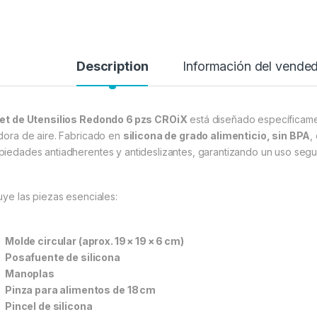
Description
Información del vende
et de Utensilios Redondo 6 pzs CROiX
está diseñado específicamen
idora de aire. Fabricado en
silicona de grado alimenticio, sin BPA
,
piedades antiadherentes y antideslizantes, garantizando un uso segur
luye las piezas esenciales:
Molde circular (aprox. 19 × 19 × 6 cm)
Posafuente de silicona
Manoplas
Pinza para alimentos de 18 cm
Pincel de silicona