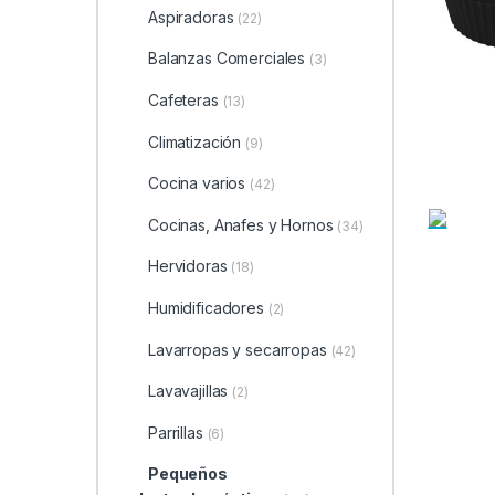
Aspiradoras
(22)
Balanzas Comerciales
(3)
Cafeteras
(13)
Climatización
(9)
Cocina varios
(42)
Cocinas, Anafes y Hornos
(34)
Hervidoras
(18)
Humidificadores
(2)
Lavarropas y secarropas
(42)
Lavavajillas
(2)
Parrillas
(6)
Pequeños