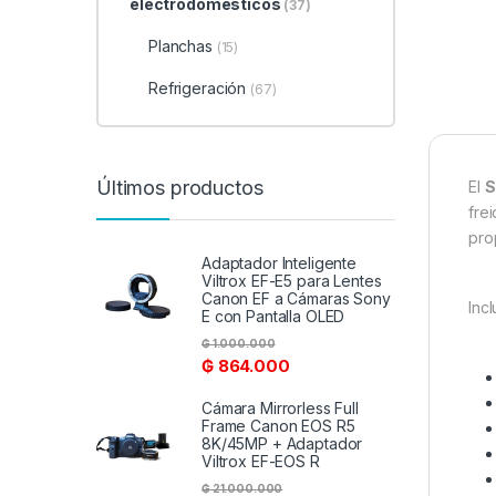
electrodomésticos
(37)
Planchas
(15)
Refrigeración
(67)
Últimos productos
El
S
fre
pro
Adaptador Inteligente
Viltrox EF-E5 para Lentes
Canon EF a Cámaras Sony
Inc
E con Pantalla OLED
₲
1.000.000
₲
864.000
Cámara Mirrorless Full
Frame Canon EOS R5
8K/45MP + Adaptador
Viltrox EF-EOS R
₲
21.000.000