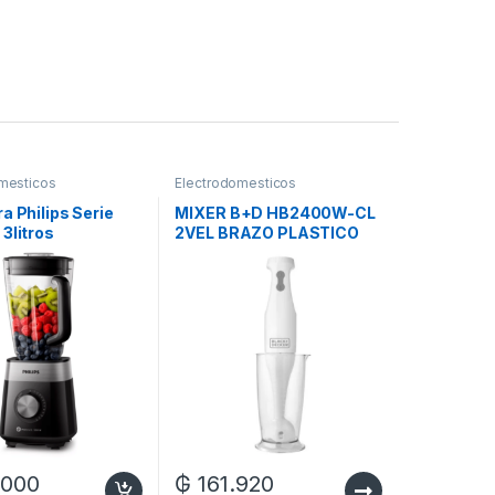
mesticos
Electrodomesticos
a Philips Serie
MIXER B+D HB2400W-CL
3litros
2VEL BRAZO PLASTICO
VASO MED 700ML
200W220V
.000
₲
161.920