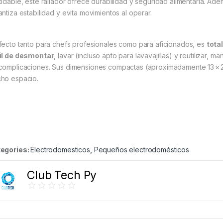
xidable, este rallador ofrece durabilidad y seguridad alimentaria
.
Adem
antiza estabilidad y evita movimientos al operar
.
fecto tanto para chefs profesionales como para aficionados, es
tota
il de desmontar
, lavar (incluso apto para lavavajillas) y reutilizar,
complicaciones
.
Sus dimensiones compactas (aproximadamente 13 × 28 
ho espacio.
egories:
Electrodomesticos
,
Pequeños electrodomésticos
Club Tech Py