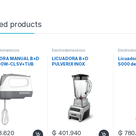
ted products
domesticos
Electrodomesticos
Electrodo
DORA MANUAL B+D
LICUADORA B+D
Licuador
00W-CL 5V+TUB
PULVERIX INOX
5000 de 
O CONFORT C/ACC
BL1140MS-CL
220V
8.620
₲
401.940
₲
780