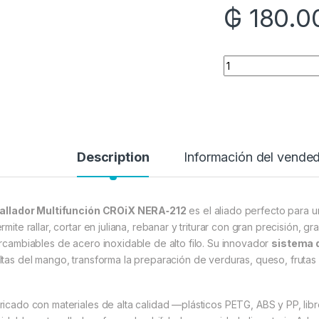
₲
180.0
Quantity
Description
Información del vende
allador Multifunción CROiX NERA‑212
es el aliado perfecto para un
mite rallar, cortar en juliana, rebanar y triturar con gran precisión, gr
ercambiables de acero inoxidable de alto filo
.
Su innovador
sistema d
ltas del mango, transforma la preparación de verduras, queso, frutas 
ricado con materiales de alta calidad —plásticos PETG, ABS y PP, li