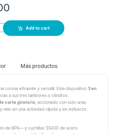
00
Add to cart
dor
Más productos
a cocina eficiente y versátil. Este dispositivo
3 en
acias a sus tres tambores o cilindros
e corte giratorio
, accionado con solo unas
y más en una actividad rápida y sin esfuerzo.
bres de BPA— y cuchillas SS430 de acero