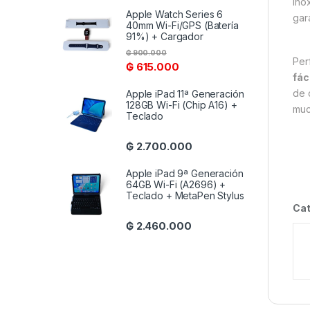
ino
Apple Watch Series 6
gar
40mm Wi-Fi/GPS (Batería
91%) + Cargador
₲
900.000
Per
₲
615.000
fác
de 
Apple iPad 11ª Generación
128GB Wi-Fi (Chip A16) +
muc
Teclado
₲
2.700.000
Apple iPad 9ª Generación
64GB Wi-Fi (A2696) +
Teclado + MetaPen Stylus
Cat
₲
2.460.000