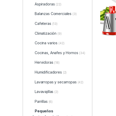
Aspiradoras
(22)
Balanzas Comerciales
(3)
Cafeteras
(13)
Climatización
(9)
Cocina varios
(42)
Cocinas, Anafes y Hornos
(34)
Hervidoras
(18)
Humidificadores
(2)
Lavarropas y secarropas
(42)
Lavavajillas
(2)
Parrillas
(6)
Pequeños