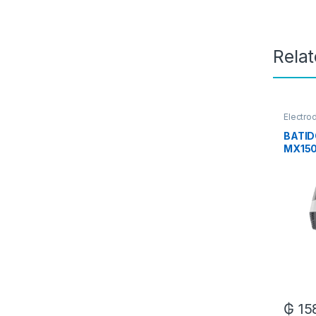
Rela
Electro
BATI
MX15
MANG
175W
₲
15