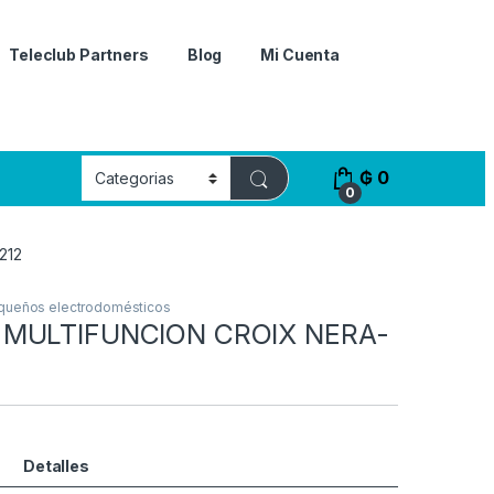
Teleclub Partners
Blog
Mi Cuenta
₲
0
0
212
queños electrodomésticos
MULTIFUNCION CROIX NERA-
Detalles