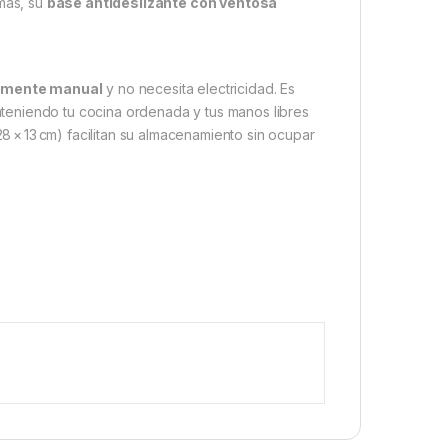
ás, su
base antideslizante con ventosa
lmente manual
y no necesita electricidad. Es
 manteniendo tu cocina ordenada y tus manos libres
× 13 cm) facilitan su almacenamiento sin ocupar