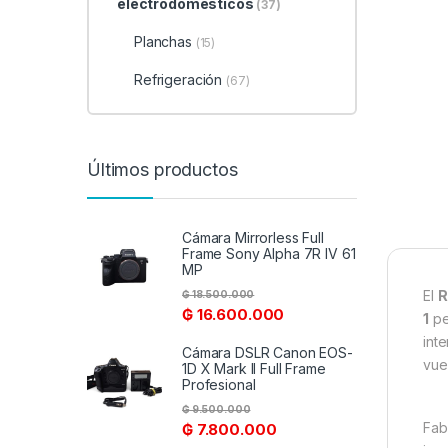
electrodomésticos
(37)
Planchas
(15)
Refrigeración
(67)
Últimos productos
Cámara Mirrorless Full
Frame Sony Alpha 7R IV 61
MP
El
R
₲
18.500.000
₲
16.600.000
1
per
int
Cámara DSLR Canon EOS-
vue
1D X Mark II Full Frame
Profesional
₲
9.500.000
Fab
₲
7.800.000