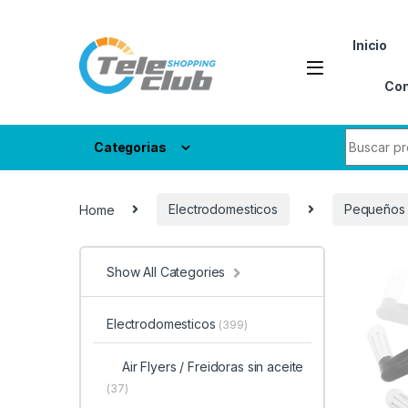
Skip to navigation
Skip to content
Inicio
Con
Search fo
Categorias
Home
Electrodomesticos
Pequeños 
Show All Categories
Electrodomesticos
(399)
Air Flyers / Freidoras sin aceite
(37)