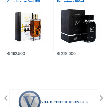
Oudh Intense Oud EDP
Femenino – 100mL
Unisex – 100mL
₲
192.500
₲
228.000