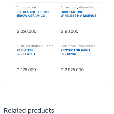
Climatización
,
Accesorios
,
Informática
Electrodomesticos
,
ESTUFA AQUECEDOR
HAVIT MOUSE
Regalos para Mamá
1500W CERAMICO
WIRELESS NV-MS54GT
BLANCO ED015
₲
220.000
₲
80.000
Audio
,
Electrónica
,
Promo
Electrónica
,
Proyectores
,
del Mes
,
Speakers
Video
PARLANTE
PROYECTOR HAVIT
BLUETOOTH
PJ218PRO
ASTRONAUTA C/LUC
LED
₲
175.000
₲
2.925.000
Related products