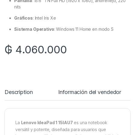
Pantalla
:
15.6″ TN Full HD (1920 x 1080), antirreflejo, 220
nits
Gráficos
:
Intel Iris Xe
Sistema Operativo
:
Windows 11 Home en modo S
₲
4.060.000
Description
Información del vendedor
La
Lenovo IdeaPad 1 15IAU7
es una notebook
versátil y potente, diseñada para usuarios que