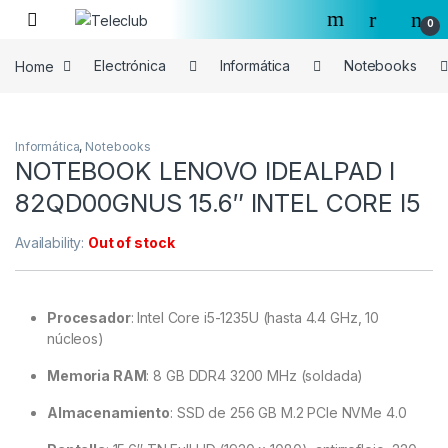
Skip to navigation
Skip to content
0
Home
Electrónica
Informática
Notebooks
Informática
,
Notebooks
NOTEBOOK LENOVO IDEALPAD I
82QD00GNUS 15.6″ INTEL CORE I5
Availability:
Out of stock
Procesador
:
Intel Core i5-1235U (hasta 4.4 GHz, 10
núcleos)
Memoria RAM
:
8 GB DDR4 3200 MHz (soldada)
Almacenamiento
:
SSD de 256 GB M.2 PCIe NVMe 4.0