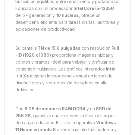
buscan un equilibrio entre rendimiento y portabilidad.
Equipada con un procesador
Intel Core i5-1235U
de 12ª generación y
10 núcleos
, ofrece un
desempeño eficiente para tareas diarias, multitarea y
aplicaciones de productividad.
Su pantalla
TN de 15.6 pulgadas
con resolución
Full
HD (1920 x 1080)
proporciona imágenes nítidas y
colores vibrantes, ideal para trabajar y disfrutar de
contenido multimedia. Los gráficos integrados
Intel
Iris Xe
mejoran la experiencia visual en tareas de
diseño ligero y reproducción de videos en alta
definición.
Con
8 GB de memoria RAM DDR4
y un
SSD de
256 GB
, garantiza una experiencia fluida y tiempos
de carga reducidos. El sistema operativo
Windows
11 Home en modo S
ofrece una interfaz moderna y