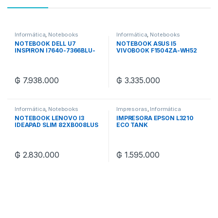
Informática
,
Notebooks
Informática
,
Notebooks
NOTEBOOK DELL U7
NOTEBOOK ASUS I5
INSPIRON I7640-7366BLU-
VIVOBOOK F1504ZA-WH52
PUS
₲
7.938.000
₲
3.335.000
Informática
,
Notebooks
Impresoras
,
Informática
NOTEBOOK LENOVO I3
IMPRESORA EPSON L3210
IDEAPAD SLIM 82XB008LUS
ECO TANK
₲
2.830.000
₲
1.595.000