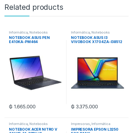
Related products
Informática
,
Notebooks
Informática
,
Notebooks
NOTEBOOK ASUS PEN
NOTEBOOK ASUS I3
E410KA-PM464
VIVOBOOK X1704ZA-I38512
₲
1.665.000
₲
3.375.000
Informática
,
Notebooks
Impresoras
,
Informática
NOTEBOOK ACER NITRO V
IMPRESORA EPSON L3250