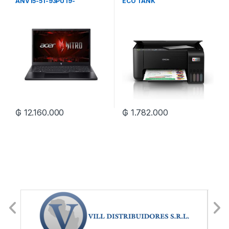
ANV15-51-93PU I9-
ECO TANK
13900H/16GB/512GB
SSD/15.6″ FHD
144HZ/RTX4060 8GB/W11
₲
12.160.000
₲
1.782.000