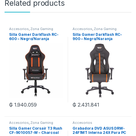
Related products
Accesorios
,
Zona Gaming
Accesorios
,
Zona Gaming
Silla Gamer Darkflash RC-
Silla Gamer Darkflash RC-
600 – Negro/Naranja
900 – Negro/Naranja
₲
1.940.059
₲
2.431.841
Accesorios
,
Zona Gaming
Accesorios
Silla Gamer Corsair T3 Rush
Grabadora DVD ASUS DRW-
CF-9010057-W – Charcoal
24F1MT Interna 24X Para PC