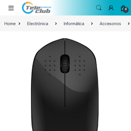
Skip to navigation
Skip to content
0
Home
Electrónica
Informática
Accesorios