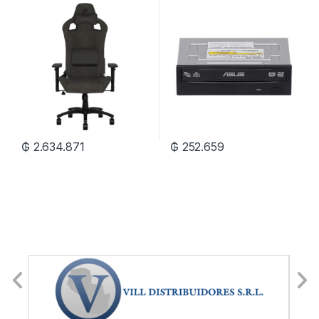
– Negro
₲
2.634.871
₲
252.659