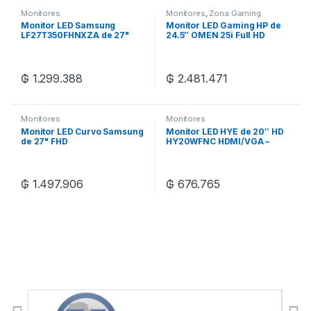
Monitores
Monitores
,
Zona Gaming
Monitor LED Samsung
Monitor LED Gaming HP de
LF27T350FHNXZA de 27"
24.5″ OMEN 25i Full HD
FHD/VGA/HDM 75HZ – Negro
HDMI/DisplayPort/Bivolt –
Negro
₲
1.299.388
₲
2.481.471
Monitores
Monitores
Monitor LED Curvo Samsung
Monitor LED HYE de 20″ HD
de 27" FHD
HY20WFNC HDMI/VGA –
LC27F390FHLXZX
Negro
HDMI/VGA – Negro
₲
1.497.906
₲
676.765