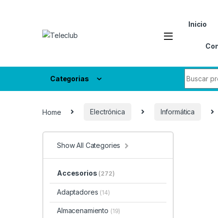
Skip to navigation
Skip to content
Inicio
Con
Search fo
Categorias
Home
Electrónica
Informática
Show All Categories
Accesorios
(272)
Adaptadores
(14)
Almacenamiento
(19)