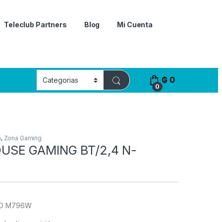
Teleclub Partners
Blog
Mi Cuenta
₲
0
0
a
,
Zona Gaming
SE GAMING BT/2,4 N-
O M796W