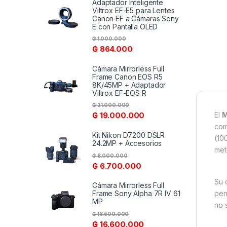
Adaptador Inteligente
Viltrox EF-E5 para Lentes
Canon EF a Cámaras Sony
E con Pantalla OLED
₲
1.000.000
₲
864.000
Cámara Mirrorless Full
Frame Canon EOS R5
8K/45MP + Adaptador
Viltrox EF-EOS R
₲
21.000.000
El
M
₲
19.000.000
com
Kit Nikon D7200 DSLR
(10
24.2MP + Accesorios
met
₲
8.000.000
₲
6.700.000
Su 
Cámara Mirrorless Full
per
Frame Sony Alpha 7R IV 61
MP
no 
₲
18.500.000
₲
16.600.000