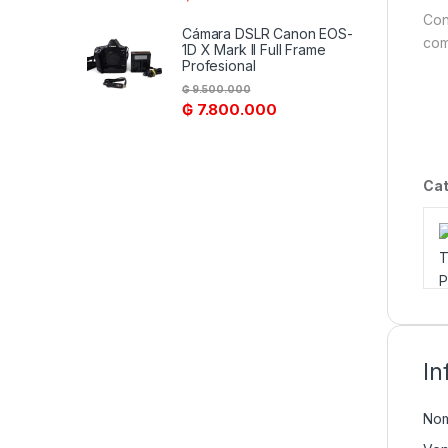
Con
Cámara DSLR Canon EOS-
com
1D X Mark II Full Frame
Profesional
₲
9.500.000
₲
7.800.000
Cat
In
Nom