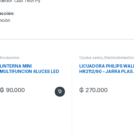
dedor:
Club Tech Py
ección:
nción
Accesorios
Cocina varios
,
Electrodomestic
LINTERNA MINI
LICUADORA PHILIPS WAL
MULTIFUNCION 4LUCES LED
HR2112/90 – JARRA PLAS.
N-L-S03
₲
90.000
₲
270.000