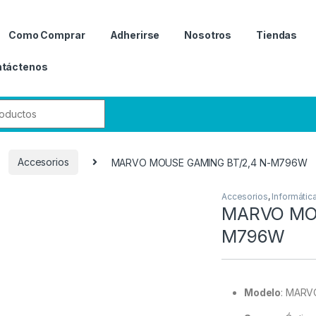
Como Comprar
Adherirse
Nosotros
Tiendas
táctenos
r:
Accesorios
MARVO MOUSE GAMING BT/2,4 N-M796W
Accesorios
,
Informátic
MARVO MOU
M796W
Modelo
:
MARV