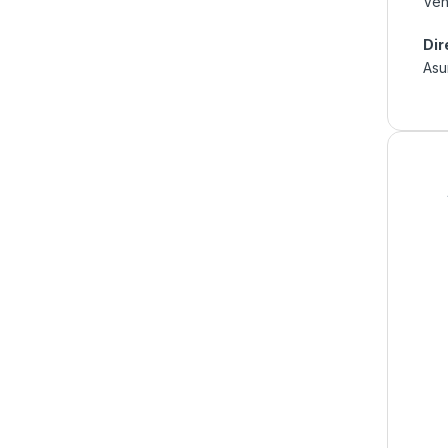
Ven
Dir
Asu