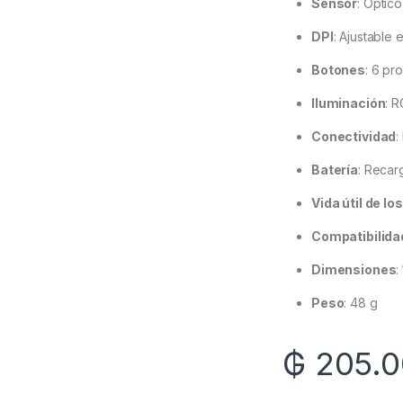
Sensor
:
Óptico
DPI
:
Ajustable 
Botones
:
6 pr
Iluminación
:
R
Conectividad
:
Batería
:
Recar
Vida útil de l
Compatibilida
Dimensiones
:
Peso
: 48 g
₲
205.0