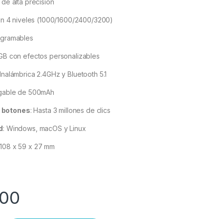
 de alta precisión
en 4 niveles (1000/1600/2400/3200)
ogramables
GB con efectos personalizables
Inalámbrica 2.4GHz y Bluetooth 5.1
gable de 500mAh
os botones
:
Hasta 3 millones de clics
d
:
Windows, macOS y Linux
108 x 59 x 27 mm
00