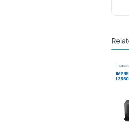
Rela
Impreso
IMPR
L3560