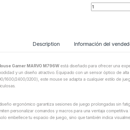
Quantity
Description
Información del vended
ouse Gamer MARVO M796W
está diseñado para ofrecer una expe
odidad y un diseño atractivo.
Equipado con un sensor óptico de alta 
00/1600/2400/3200), este mouse se adapta a cualquier estilo de jueg
iculosas.
diseño ergonómico garantiza sesiones de juego prolongadas sin fati
miten personalizar comandos y macros para una ventaja competitiva.
solo embellece tu espacio de juego, sino que también indica visualme