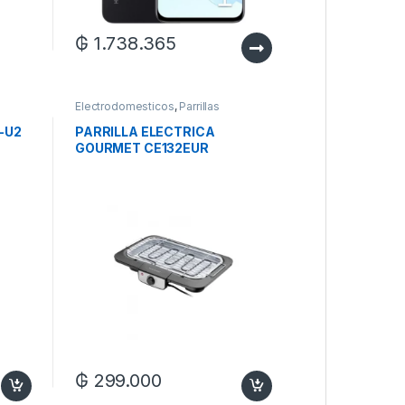
₲
1.738.365
Electrodomesticos
,
Parrillas
-U2
PARRILLA ELECTRICA
GOURMET CE132EUR
MULTILASER
₲
299.000