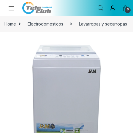
Skip to navigation
Skip to content
0
Home
Electrodomesticos
Lavarropas y secarropas