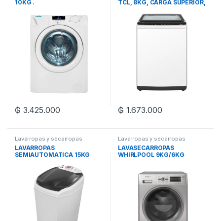
10KG .
TCL, 8KG, CARGA SUPERIOR,
BLANCO
₲
3.425.000
₲
1.673.000
Lavarropas y secarropas
Lavarropas y secarropas
LAVARROPAS
LAVASECARROPAS
SEMIAUTOMATICA 15KG
WHIRLPOOL 9KG/6KG
TOKYO LAVAMAX ECO PLUS
WWD09SF SILVER INVERTER