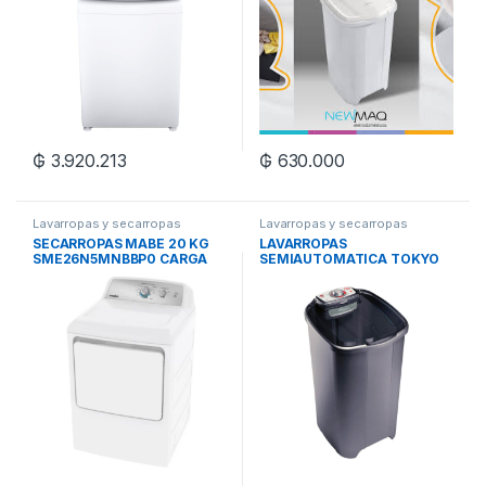
₲
3.920.213
₲
630.000
Lavarropas y secarropas
Lavarropas y secarropas
SECARROPAS MABE 20 KG
LAVARROPAS
SME26N5MNBBP0 CARGA
SEMIAUTOMATICA TOKYO
FRONTAL.
IRIS 7 KG