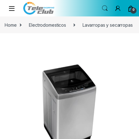
Skip to navigation
Skip to content
0
Home
Electrodomesticos
Lavarropas y secarropas