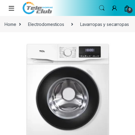
Skip to navigation
Skip to content
0
Home
Electrodomesticos
Lavarropas y secarropas