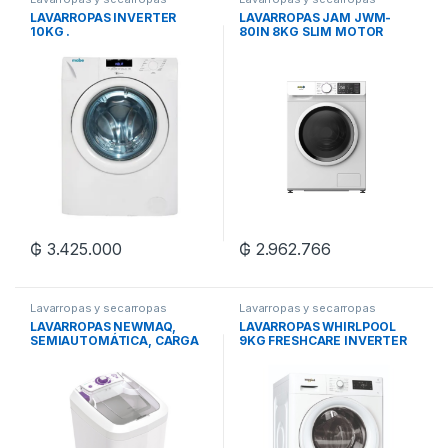
LAVARROPAS INVERTER
LAVARROPAS JAM JWM-
10KG .
80IN 8KG SLIM MOTOR
INVERTER
₲
3.425.000
₲
2.962.766
Lavarropas y secarropas
Lavarropas y secarropas
LAVARROPAS NEWMAQ,
LAVARROPAS WHIRLPOOL
SEMIAUTOMÁTICA, CARGA
9KG FRESHCARE INVERTER
SUPERIOR, 12KG, BLANCA
C/F MOD EDWLF902B-N COD
W439