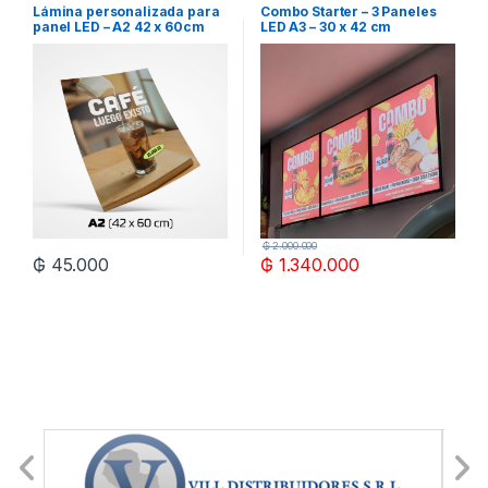
Lámina personalizada para
Combo Starter – 3 Paneles
panel LED – A2 42 x 60cm
LED A3 – 30 x 42 cm
₲
2.000.000
₲
45.000
₲
1.340.000