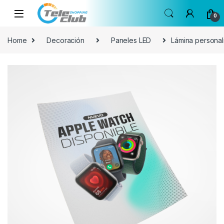
Skip to navigation
Skip to content
0
Home
Decoración
Paneles LED
Lámina personal
🔍