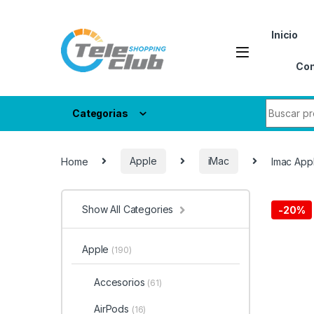
Skip to navigation
Skip to content
Inicio
Con
Search fo
Categorias
Home
Apple
iMac
Imac App
Show All Categories
-
20%
Apple
(190)
Accesorios
(61)
AirPods
(16)