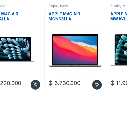
iMac
Apple
,
iMac
Apple
,
iM
 MAC AIR
APPLE MAC AIR
APPLE 
4LLA
MGN63LLA
MW1G3
/512/13.6″
M1/8/256/13.3″
M4/16/2
.220.000
₲
6.730.000
₲
11.9