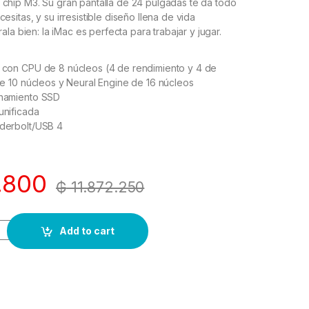
chip M3. Su gran pantalla de 24 pulgadas te da todo
esitas, y su irresistible diseño llena de vida
rala bien: la iMac es perfecta para trabajar y jugar.
 con CPU de 8 núcleos (4 de rendimiento y 4 de
de 10 núcleos y Neural Engine de 16 núcleos
namiento SSD
unificada
derbolt/USB 4
.800
₲
11.872.250
Add to cart