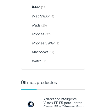
iMac
(19)
iMac SWAP
(4)
iPads
(20)
iPhones
(27)
iPhones SWAP
(15)
Macbooks
(17)
Watch
(10)
Últimos productos
Adaptador Inteligente
Viltrox EF-E5 para Lentes
Canon EF a Cámaras Sony