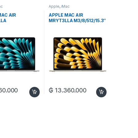
ac
Apple
,
iMac
MAC AIR
APPLE MAC AIR
LLA
MRYT3LLA M3/8/512/15.3″
56/15.3″
60.000
₲
13.360.000