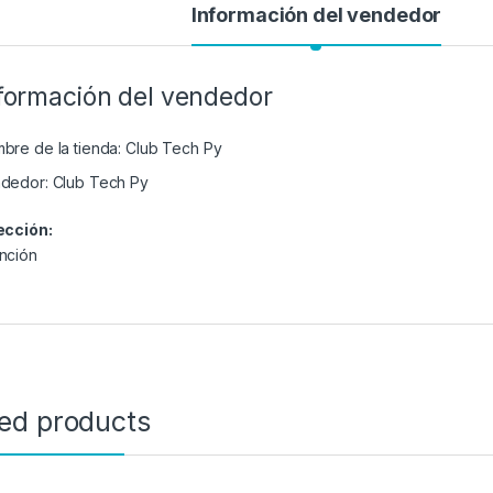
Información del vendedor
formación del vendedor
bre de la tienda:
Club Tech Py
dedor:
Club Tech Py
ección:
nción
ted products