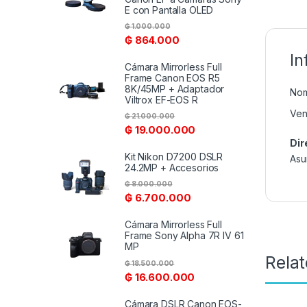
E con Pantalla OLED
₲
1.000.000
₲
864.000
In
Cámara Mirrorless Full
Frame Canon EOS R5
8K/45MP + Adaptador
Nom
Viltrox EF-EOS R
Ven
₲
21.000.000
₲
19.000.000
Dir
Kit Nikon D7200 DSLR
Asu
24.2MP + Accesorios
₲
8.000.000
₲
6.700.000
Cámara Mirrorless Full
Frame Sony Alpha 7R IV 61
MP
Rela
₲
18.500.000
₲
16.600.000
Cámara DSLR Canon EOS-