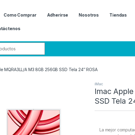
Como Comprar
Adherirse
Nosotros
Tiendas
táctenos
r:
le MQRA3LL/A M3 8GB 256GB SSD Tela 24″ ROSA
iMac
Imac Appl
SSD Tela 2
La mejor computa