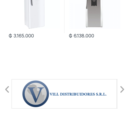
₲
3.165.000
₲
6.138.000