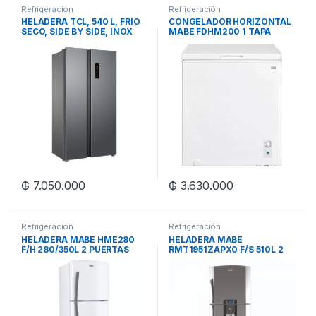
Refrigeración
Refrigeración
HELADERA TCL, 540 L, FRÍO
CONGELADOR HORIZONTAL
SECO, SIDE BY SIDE, INOX
MABE FDHM200 1 TAPA
200L BLANCO (litraje real
198L).
₲
7.050.000
₲
3.630.000
Refrigeración
Refrigeración
HELADERA MABE HME280
HELADERA MABE
F/H 280/350L 2 PUERTAS
RMT1951ZAPX0 F/S 510L 2
BLANCA.
PUERTAS INOX