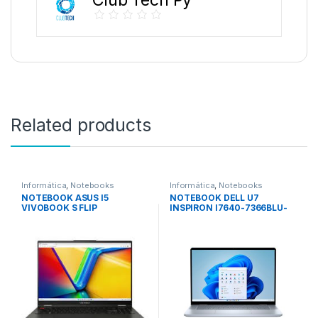
Club Tech Py
Related products
Informática
,
Notebooks
Informática
,
Notebooks
NOTEBOOK ASUS I5
NOTEBOOK DELL U7
VIVOBOOK S FLIP
INSPIRON I7640-7366BLU-
TP3604VA-WS51T
PUS