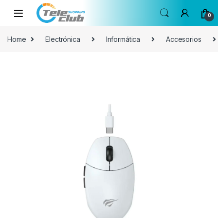
Skip to navigation
Skip to content
0
Home
Electrónica
Informática
Accesorios