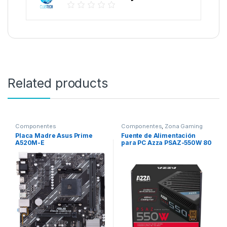
Related products
Componentes
Componentes
,
Zona Gaming
Placa Madre Asus Prime
Fuente de Alimentación
A520M-E
para PC Azza PSAZ-550W 80
AM4/MicroATX/DDR4
Plus Bronze/550W/Bivolt –
Negro