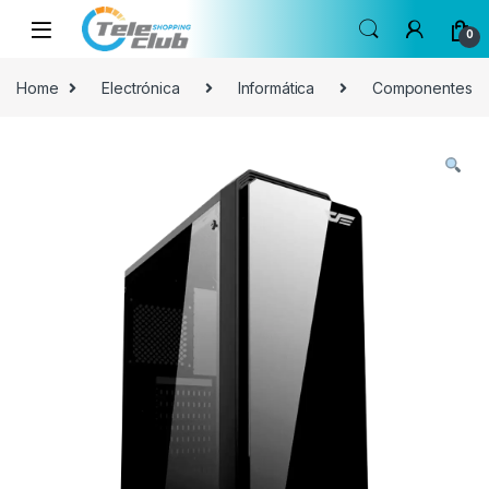
Skip to navigation
Skip to content
0
Home
Electrónica
Informática
Componentes