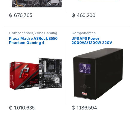
₲
676.765
₲
460.200
Componentes
,
Zona Gaming
Componentes
Placa Madre ASRock B550
UPS APS Power
Phantom Gaming 4
2000VA/1200W 220V
AM4/ATX/DDR4
50/60Hz – Negro
₲
1.010.635
₲
1.186.594