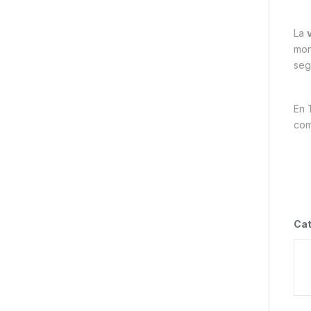
La
mon
seg
En 
com
Cat