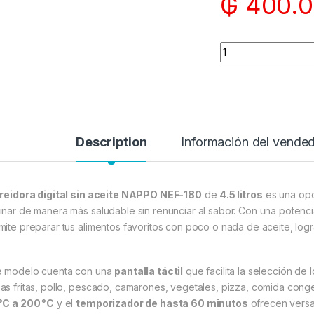
₲
400.0
Quantity
Description
Información del vende
freidora digital sin aceite NAPPO NEF-180
de
4.5 litros
es una opc
inar de manera más saludable sin renunciar al sabor. Con una potenc
mite preparar tus alimentos favoritos con poco o nada de aceite, logr
e modelo cuenta con una
pantalla táctil
que facilita la selección de 
as fritas, pollo, pescado, camarones, vegetales, pizza, comida con
°C a 200 °C
y el
temporizador de hasta 60 minutos
ofrecen versat