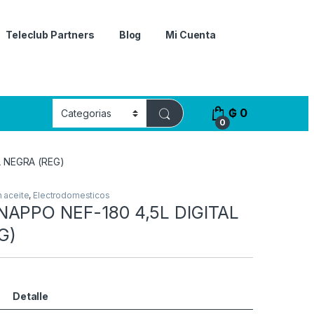
Teleclub Partners
Blog
Mi Cuenta
₲
0
0
L NEGRA (REG)
n aceite
,
Electrodomesticos
NAPPO NEF-180 4,5L DIGITAL
G)
Detalle