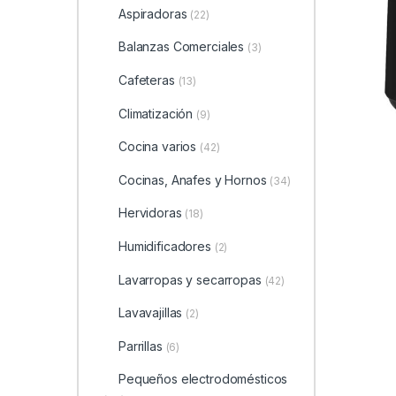
Aspiradoras
(22)
Balanzas Comerciales
(3)
Cafeteras
(13)
Climatización
(9)
Cocina varios
(42)
Cocinas, Anafes y Hornos
(34)
Hervidoras
(18)
Humidificadores
(2)
Lavarropas y secarropas
(42)
Lavavajillas
(2)
Parrillas
(6)
Pequeños electrodomésticos