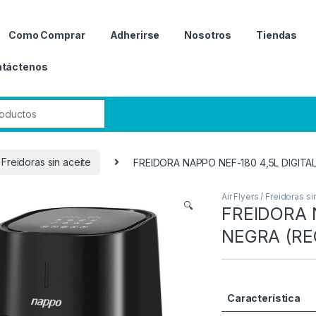
Como Comprar
Adherirse
Nosotros
Tiendas
táctenos
r:
/ Freidoras sin aceite
FREIDORA NAPPO NEF-180 4,5L DIGITA
Air Flyers / Freidoras si
🔍
FREIDORA 
NEGRA (RE
Característica