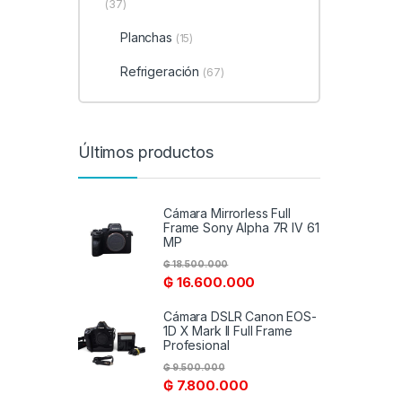
(37)
Planchas
(15)
Refrigeración
(67)
Últimos productos
Cámara Mirrorless Full
Frame Sony Alpha 7R IV 61
MP
₲
18.500.000
₲
16.600.000
Cámara DSLR Canon EOS-
1D X Mark II Full Frame
Profesional
₲
9.500.000
₲
7.800.000