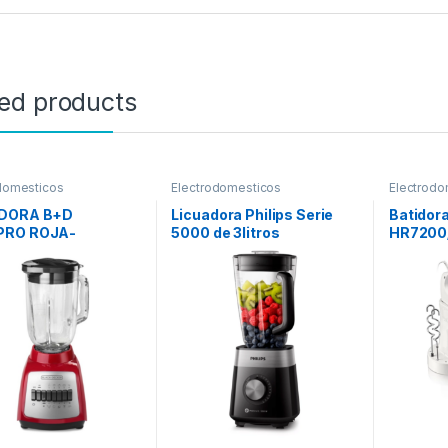
ted products
domesticos
Electrodomesticos
Electrodo
DORA B+D
Licuadora Philips Serie
Batidora
PRO ROJA-
5000 de 3litros
HR7200/
ESA BLBD210GR-
Plástico 
0W
velocid
incluye 
Varillas
de amas