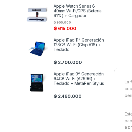
Apple Watch Series 6
40mm Wi-Fi/GPS (Batería
91%) + Cargador
₲
900.000
₲
615.000
Apple iPad 11ª Generación
128GB Wi-Fi (Chip A16) +
Teclado
₲
2.700.000
Apple iPad 9ª Generación
64GB Wi-Fi (A2696) +
La
Teclado + MetaPen Stylus
coc
per
₲
2.460.000
Est
pap
80 