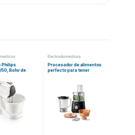
mesticos
Electrodomesticos
 Philips
Procesador de alimentos
50, Bolw de
perfecto para tener
3.5litros, 5
versatilidad en la cocina
ades+turbo,
2 accesorios:
 de batir y ganchos
ar, 400W.