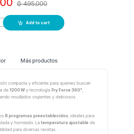
00
₲
495.000
Add to cart
dor
Más productos
ión compacta y eficiente para quienes buscan
ia de
1200 W
y tecnología
Fry Force 360°
,
ando resultados crujientes y deliciosos.
los
8 programas preestablecidos
, ideales para
gelada y horneado. La
temperatura ajustable
de
ilidad para diversas recetas.