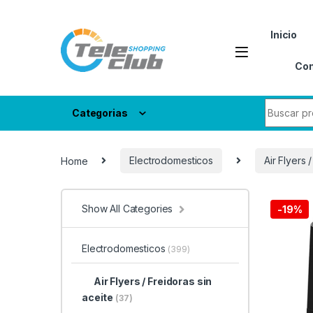
Skip to navigation
Skip to content
Inicio
Con
Search fo
Categorias
Home
Electrodomesticos
Air Flyers 
Show All Categories
-
19%
Electrodomesticos
(399)
Air Flyers / Freidoras sin
aceite
(37)