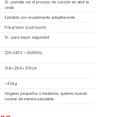
Sí – permite ver el proceso de cocción sin abrir la
cesta
Extraíble con revestimiento antiadherente
Fría al tacto (cool-touch)
Sí – para mayor seguridad
220–240 V ~ 50/60 Hz
31.8 × 26.6 × 31.6 cm
~4.5 kg
Hogares pequeños o medianos; quienes buscan
cocinar de manera saludable