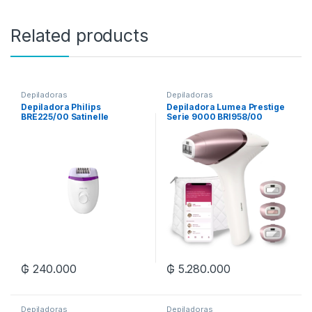
Related products
Depiladoras
Depiladoras
Depiladora Philips
Depiladora Lumea Prestige
BRE225/00 Satinelle
Serie 9000 BRI958/00
Essential elimina el vello de
raíz, con cable y luz Opti-
Light, uso con cable para
piernas y cuerpo, 2
velocidades.
₲
240.000
₲
5.280.000
Depiladoras
Depiladoras