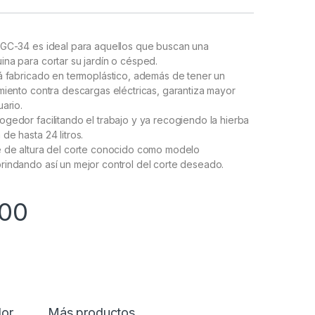
 GC-34 es ideal para aquellos que buscan una
na para cortar su jardín o césped.
á fabricado en termoplástico, además de tener un
miento contra descargas eléctricas, garantiza mayor
uario.
gedor facilitando el trabajo y ya recogiendo la hierba
de hasta 24 litros.
e de altura del corte conocido como modelo
indando así un mejor control del corte deseado.
00
dor
Más productos