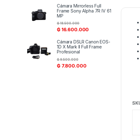
Cámara Mirrorless Full
Frame Sony Alpha 7R IV 61
MP
₲
18.500.000
₲
16.600.000
Cámara DSLR Canon EOS-
1D X Mark II Full Frame
Profesional
₲
9.500.000
₲
7.800.000
SK