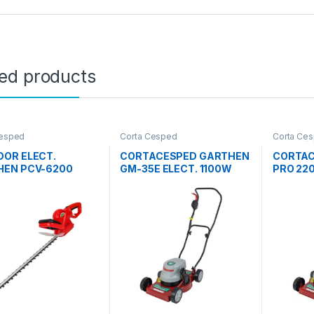
ted products
Cesped
Corta Cesped
Corta Ce
Jardinería
OR ELECT.
CORTACESPED GARTHEN
CORTAC
HEN PCV-6200
GM-35E ELECT. 1100W
PRO 22
220V 1700RPM
220V 50HZ 3400RPM
(50Hz-2
TRO DE CORTE
DIAMETRO DE CORTE DE
m
350mm