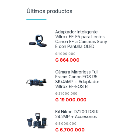
Últimos productos
Adaptador Inteligente
Viltrox EF-E5 para Lentes
Canon EF a Cámaras Sony
E con Pantalla OLED
₲
1.000.000
₲
864.000
Cámara Mirrorless Full
Frame Canon EOS R5
8K/45MP + Adaptador
Viltrox EF-EOS R
₲
21.000.000
₲
19.000.000
Kit Nikon D7200 DSLR
24.2MP + Accesorios
₲
8.000.000
₲
6.700.000