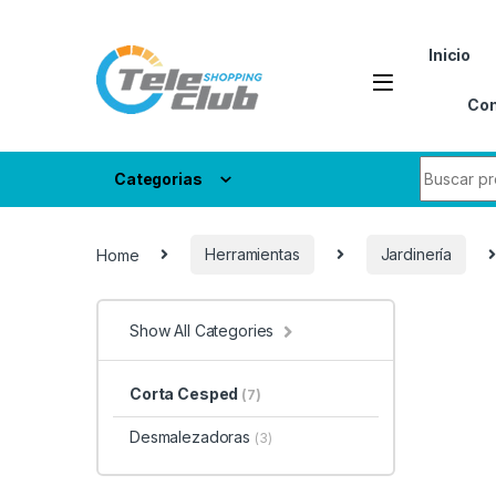
Skip to navigation
Skip to content
Inicio
Con
Search fo
Categorias
Home
Herramientas
Jardinería
Show All Categories
Corta Cesped
(7)
Desmalezadoras
(3)