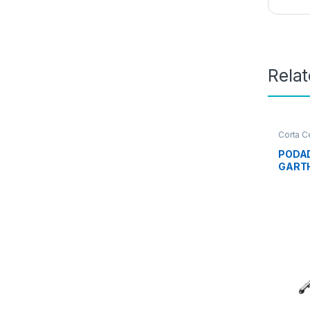
Rela
Corta 
PODAD
GART
620W 
DIAME
20m