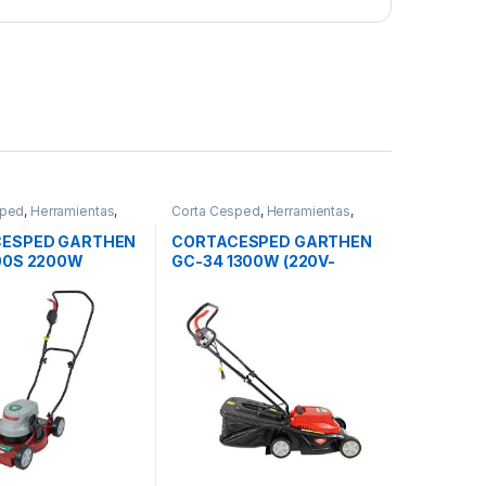
sped
,
Herramientas
,
Corta Cesped
,
Herramientas
,
Jardinería
ESPED GARTHEN
CORTACESPED GARTHEN
00S 2200W
GC-34 1300W (220V-
20V)
50Hz)