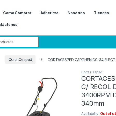
Como Comprar
Adherirse
Nosotros
Tiendas
táctenos
r:
Corta Cesped
CORTACESPED GARTHEN GC-34 ELECT. 
Corta Cesped
CORTACES
C/ RECOL 
3400RPM 
340mm
Availability:
Out of s