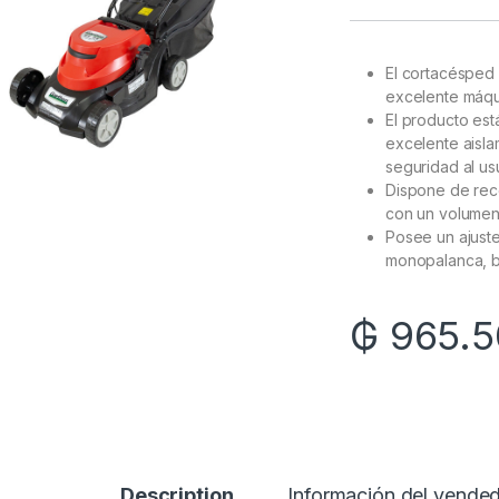
El cortacésped
excelente máqui
El producto est
excelente aisla
seguridad al us
Dispone de reco
con un volumen 
Posee un ajust
monopalanca, br
₲
965.5
Description
Información del vende