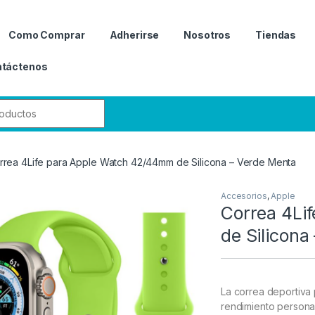
Como Comprar
Adherirse
Nosotros
Tiendas
táctenos
r:
rrea 4Life para Apple Watch 42/44mm de Silicona – Verde Menta
Accesorios
,
Apple
Correa 4Li
de Silicona
La correa deportiva 
rendimiento persona