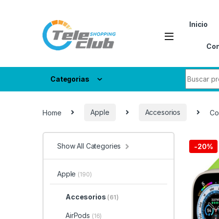
Skip to navigation
Skip to content
Inicio
Con
Search fo
Categorias
Home
Apple
Accesorios
Co
Show All Categories
-
20%
Apple
(190)
Accesorios
(61)
AirPods
(16)