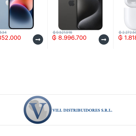
.534
₲
9.521.916
₲
2.272.5
852.000
₲
8.996.700
₲
1.81