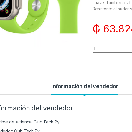
suave. También evita 
Resistente al sudor y
₲
63.82
Quantity
Información del vendedor
formación del vendedor
bre de la tienda:
Club Tech Py
dedor:
Club Tech Py