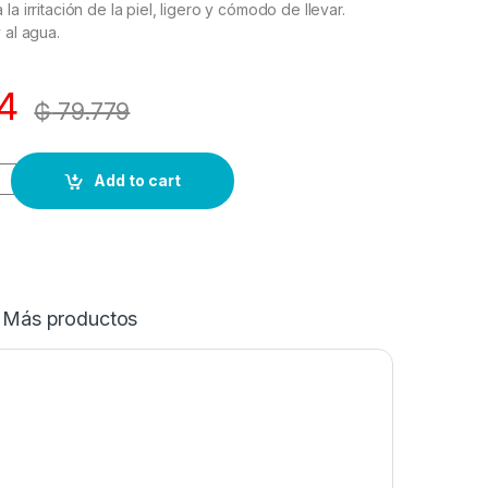
la irritación de la piel, ligero y cómodo de llevar.
 al agua.
4
₲
79.779
Add to cart
Más productos