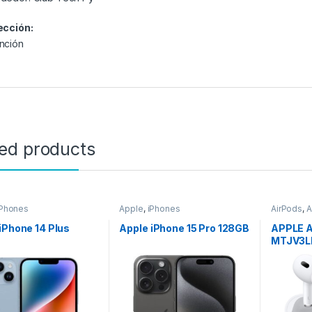
ección:
nción
ted products
iPhones
Apple
,
iPhones
AirPods
,
A
iPhone 14 Plus
Apple iPhone 15 Pro 128GB
APPLE 
MTJV3L
USB-C