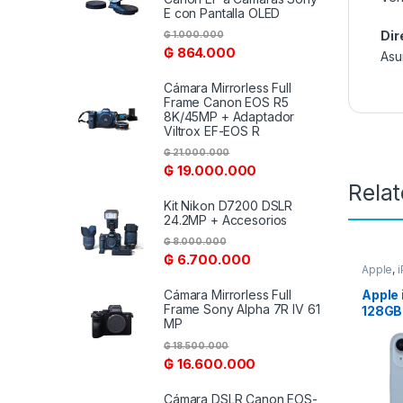
E con Pantalla OLED
Dir
₲
1.000.000
₲
864.000
Asu
Cámara Mirrorless Full
Frame Canon EOS R5
8K/45MP + Adaptador
Viltrox EF-EOS R
₲
21.000.000
₲
19.000.000
Rela
Kit Nikon D7200 DSLR
24.2MP + Accesorios
₲
8.000.000
₲
6.700.000
Apple
,
Apple 
Cámara Mirrorless Full
Frame Sony Alpha 7R IV 61
128GB
MP
₲
18.500.000
₲
16.600.000
Cámara DSLR Canon EOS-