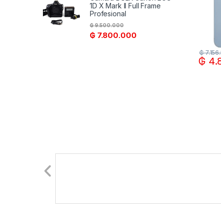
1D X Mark II Full Frame
Profesional
₲
9.500.000
₲
7.800.000
₲
7.156
₲
4.