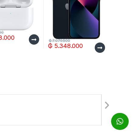
00
8.000
₲
7.079.500
₲
5.348.000