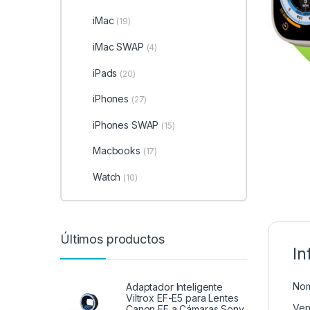
iMac
(19)
iMac SWAP
(4)
iPads
(20)
iPhones
(27)
iPhones SWAP
(15)
Macbooks
(17)
Watch
(10)
Últimos productos
In
Nom
Adaptador Inteligente
Viltrox EF-E5 para Lentes
Ven
Canon EF a Cámaras Sony