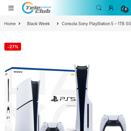
Skip to navigation
Skip to content
0
Home
Black Week
Consola Sony PlayStation 5 – 1TB SS
-
27%