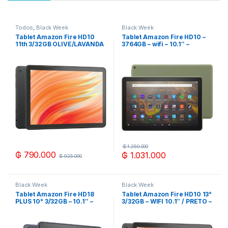
Todos
,
Black Week
Black Week
Tablet Amazon Fire HD10
Tablet Amazon Fire HD10 –
11th 3/32GB OLIVE/LAVANDA
3764GB – wifi – 10.1″ –
OLIVE/NEGRO
₲
1.250.000
₲
790.000
₲
1.031.000
₲
925.000
Black Week
Black Week
Tablet Amazon Fire HD18
Tablet Amazon Fire HD10 13°
PLUS 10° 3/32GB – 10.1″ –
3/32GB – WIFI 10.1″ / PRETO –
NEGRO
LILAC