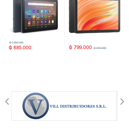
₲
1.050.000
₲
799.000
₲
885.000
₲
990.000