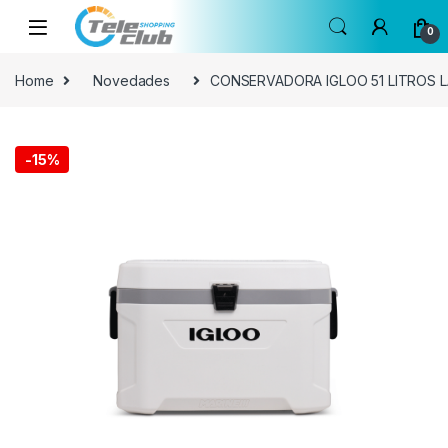
Skip to navigation
Skip to content
0
Home
Novedades
CONSERVADORA IGLOO 51 LITROS 
-
15%