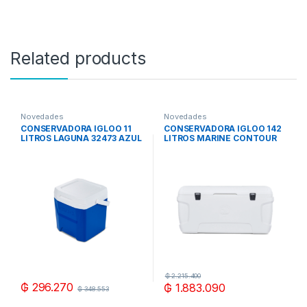
Related products
Novedades
Novedades
CONSERVADORA IGLOO 11
CONSERVADORA IGLOO 142
LITROS LAGUNA 32473 AZUL
LITROS MARINE CONTOUR
50074 BLANCO
₲
2.215.400
₲
296.270
₲
1.883.090
₲
348.553