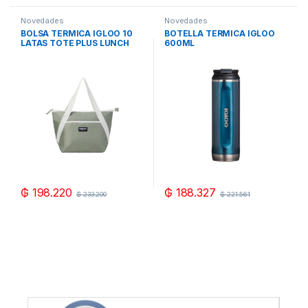
Novedades
Novedades
BOLSA TERMICA IGLOO 10
BOTELLA TERMICA IGLOO
LATAS TOTE PLUS LUNCH
600ML
VERDE 66426
AZUL/BLANCO/NEGRO/ROS
A/VERDE MODERNO C/TAPA
₲
198.220
₲
188.327
₲
233.200
₲
221.561