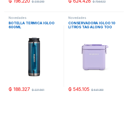
₲
198.220
₲
624.428
₲
233.200
₲
734.622
Novedades
Novedades
BOTELLA TERMICA IGLOO
CONSERVADORA IGLOO 10
600ML
LITROS TAG ALONG TOO
AZUL/BLANCO/NEGRO/ROS
LILA/NARANJA
A/VERDE MODERNO C/TAPA
₲
188.327
₲
545.105
₲
221.561
₲
641.300