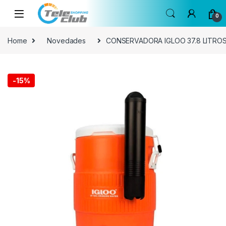
Skip to navigation
Skip to content
0
Home
Novedades
CONSERVADORA IGLOO 37.8 LITROS
-
15%